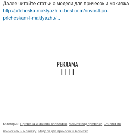
Далее читайте статьи о модели для причесок и макияжа
http://pricheska-makiyazh.ru-best.com/novosti-po-
pricheskam-i-makiyazhu/...
Категории:
Прическа и макияж бесплатно
,
Макияж под прическу
,
Стилист по
прическам и макияжу
,
Модели для причесок и макияжа