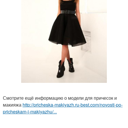
Смотрите ещё информацию о модели для причесок и
макияжа
http://pricheska-makiyazh.ru-best.com/novosti-po-
pricheskam-i-makiyazhu/...