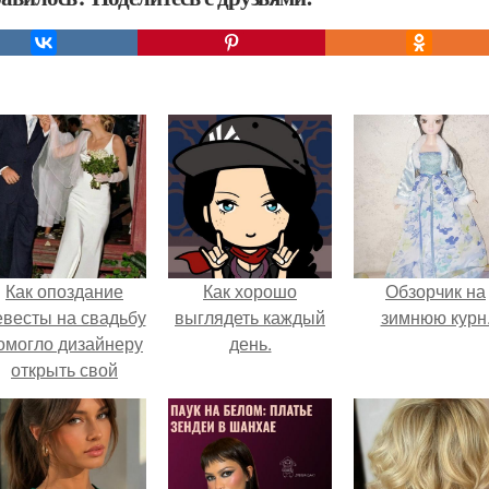
Как опоздание
Как хорошо
Обзорчик на
евесты на свадьбу
выглядеть каждый
зимнюю курн
омогло дизайнеру
день.
открыть свой
бренд.