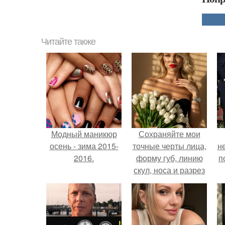
Читайте также
Модный маникюр
Сохраняйте мои
осень - зима 2015-
точные черты лица,
н
2016.
форму губ, линию
п
скул, носа и разрез
глаз.