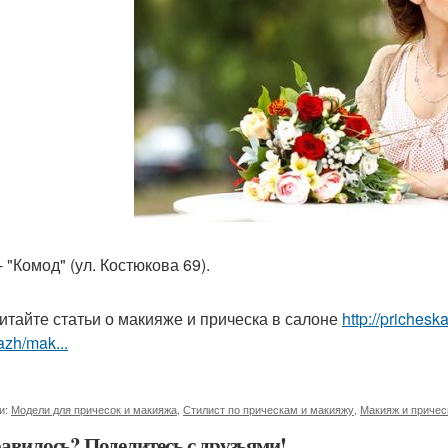
 "Комод" (ул. Костюкова 69).
итайте статьи о макияже и прическа в салоне
http://prichesk
zh/mak...
и:
Модели для причесок и макияжа
,
Стилист по прическам и макияжу
,
Макияж и причес
авилось? Поделитесь с друзьями!