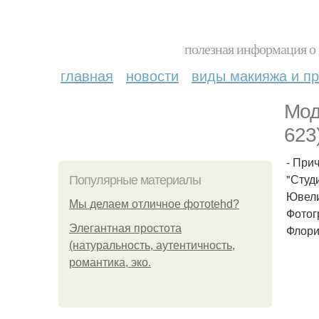
полезная информация о 
главная
новости
виды макияжа и пр
Моде
623)
- Прич
"Студ
Популярные материалы
Ювели
Мы делаем отличное фотоtehd?
Фотогр
Элегантная простота
Флорис
(натуральность, аутентичность,
романтика, эко.