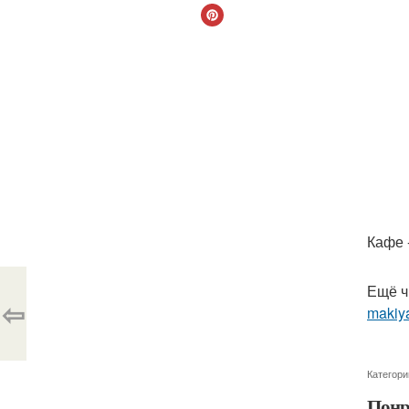
Кафе -
Ещё ч
⇦
makiya
Категори
Понр