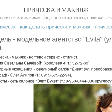
ПРИЧЕСКА И МАКИЯЖ
прическах и макияже лица, новости, отзывы, новинки, сек
ичесок
как делать прически и макияж
причес
ль - модельное агентство "Evita" (ул.
.
еска - макияж - ногтевой сервис - стилист.
ия Светланы Сычёвой" (королева 4, т.: 52-72-63).
рные украшения - ювелирный салон "Дива" (ул. преображен
аф - Олег Алипов (т.: 8915-575-22-94).
ты - сеть салонов "Элит Букет" (т.: 8-950-6444-036 круглосу