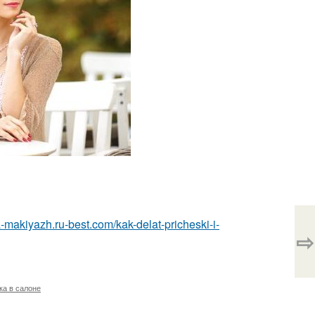
a-makiyazh.ru-best.com/kak-delat-pricheski-i-
⇨
ка в салоне