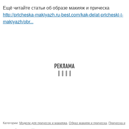
Ещё читайте статьи об образе макияж и прическа
http://pricheska-makiyazh.ru-best.com/kak-delat-pricheski-i-
makiyazh/obr...
Категории:
Модели для причесок и макияжа
,
Образ макияж и прическа
,
Прическа и