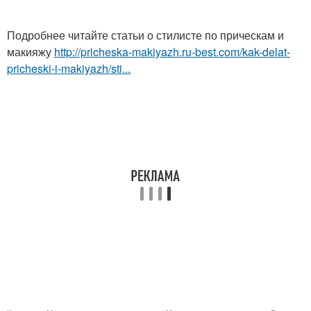
Подробнее читайте статьи о стилисте по прическам и
макияжу
http://pricheska-makiyazh.ru-best.com/kak-delat-
pricheski-i-makiyazh/sti...