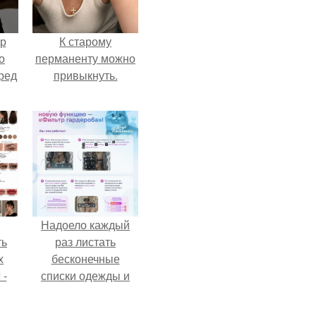
ур
К старому
о
перманенту можно
ред
привыкнуть.
Надоело каждый
ть
раз листать
х
бесконечные
 -
списки одежды и
юти
заново собирать
любимый лук по