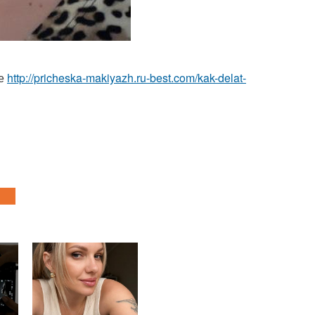
ке
http://pricheska-makiyazh.ru-best.com/kak-delat-