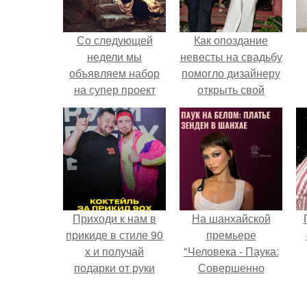
Со следующей
Как опоздание
недели мы
невесты на свадьбу
объявляем набор
помогло дизайнеру
на супер проект
открыть свой
"Сказки на Ночь"
бренд.
это мероприятие
невозможно
пропустить!
Приходи к нам в
На шанхайской
прикиде в стиле 90
премьере
х и получай
"Человека - Паука:
подарки от руки
Совершенно
вверх!
Новый День"
зендея выбрала не