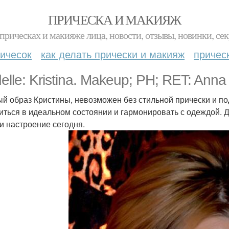
ПРИЧЕСКА И МАКИЯЖ
прическах и макияже лица, новости, отзывы, новинки, сек
ичесок
как делать прически и макияж
причес
lle: Kristina. Makeup; PH; RET: Anna
й образ Кристины, невозможен без стильной прически и п
иться в идеальном состоянии и гармонировать с одеждой. Д
 и настроение сегодня.