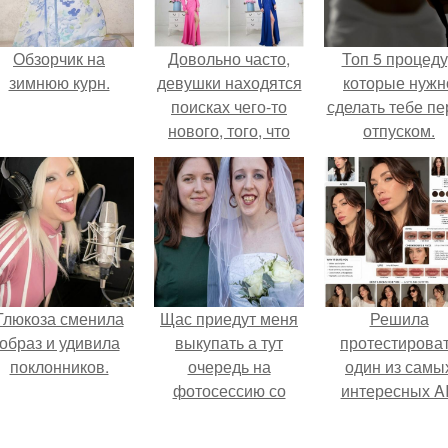
Обзорчик на
Довольно часто,
Топ 5 процед
зимнюю курн.
девушки находятся
которые нужн
поисках чего-то
сделать тебе пе
нового, того, что
отпуском.
может поразить
других своей
оригинальностью и
привлекательностью.
Глюкоза сменила
Щас приедут меня
Решила
образ и удивила
выкупать а тут
протестирова
поклонников.
очередь на
один из самы
фотосессию со
интересных AI
мной.
промтов для бь
- анализа.