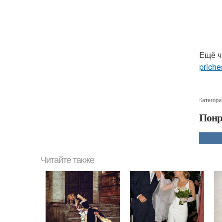
Ещё ч
priche
Категори
Понр
Читайте также