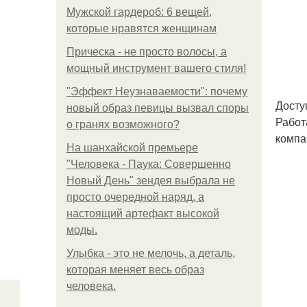
Мужской гардероб: 6 вещей,
которые нравятся женщинам
Прическа - не просто волосы, а
мощный инструмент вашего стиля!
"Эффект Неузнаваемости": почему
Досту
новый образ певицы вызвал споры
Работ
о гранях возможного?
компа
На шанхайской премьере
"Человека - Паука: Совершенно
Новый День" зендея выбрала не
просто очередной наряд, а
настоящий артефакт высокой
моды.
Улыбка - это не мелочь, а деталь,
которая меняет весь образ
человека.