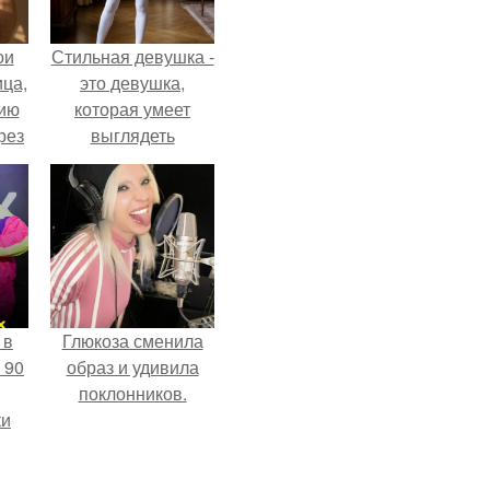
ои
Стильная девушка -
ца,
это девушка,
нию
которая умеет
рез
выглядеть
привлекательно и
элегантно в любои
ситуации.
 в
Глюкоза сменила
 90
образ и удивила
поклонников.
ки