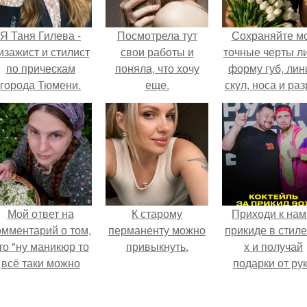
Я Таня Гилева -
Посмотрела тут
Сохраняйте м
изажист и стилист
свои работы и
точные черты ли
по прическам
поняла, что хочу
форму губ, ли
города Тюмени.
еще.
скул, носа и раз
глаз.
Мой ответ на
К старому
Приходи к нам
омментарий о том,
перманенту можно
прикиде в стиле
то "ну маникюр то
привыкнуть.
х и получай
всё таки можно
подарки от ру
было бы сделать.
вверх!