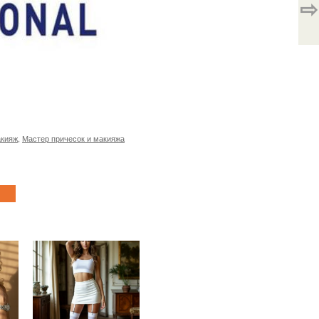
⇨
акияж
,
Мастер причесок и макияжа