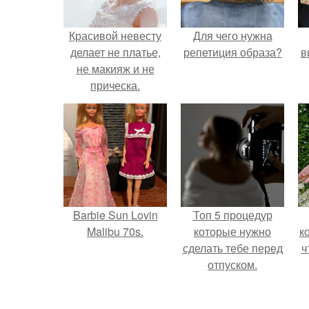
Красивой невесту
Для чего нужна
делает не платье,
репетиция образа?
в
не макияж и не
прическа.
Barbie Sun Lovin
Топ 5 процедур
Malibu 70s.
которые нужно
к
сделать тебе перед
ч
отпуском.