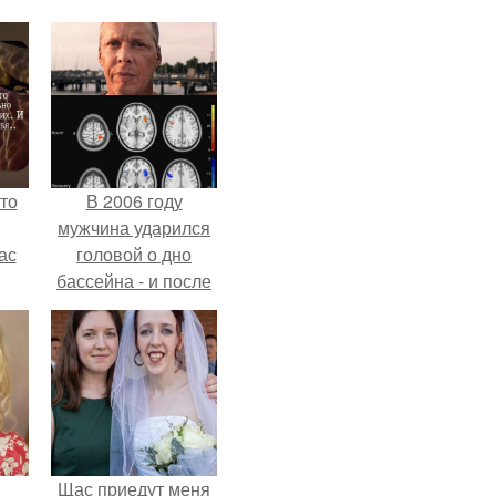
то
В 2006 году
мужчина ударился
ас
головой о дно
бассейна - и после
ние
этого его жизнь
а,
изменилась самым
ы в
странным образом.
Щас приедут меня