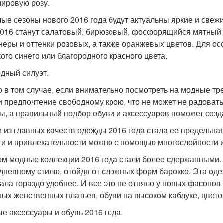
ировую розу.
лые сезоны нового 2016 года будут актуальны яркие и свежи
2016 станут салатовый, бирюзовый, фосфорящийся мятный
неры и оттенки розовых, а также оранжевых цветов. Для о
кого синего или благородного красного цвета.
дный силуэт.
о в том случае, если внимательно посмотреть на модные тре
и предпочтение свободному крою, что не может не радоват
ы, а правильный подбор обуви и аксессуаров поможет созд
 из главных качеств одежды 2016 года стала ее предельна
ти и привлекательности можно с помощью многослойности и
ом модные коллекции 2016 года стали более сдержанными.
дневному стилю, отойдя от сложных форм барокко. Эта одеж
тала гораздо удобнее. И все это не отняло у новых фасоно
ных женственных платьев, обуви на высоком каблуке, цвет
е аксессуары и обувь 2016 года.