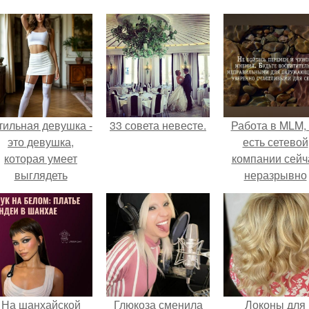
тильная девушка -
33 совета невеcте.
Работа в MLM, 
это девушка,
есть сетевой
которая умеет
компании сейч
выглядеть
неразрывно
привлекательно и
связана с созда
легантно в любои
своего контент
ситуации.
своей страниц
соц сетях.
На шанхайской
Глюкоза сменила
Локоны для