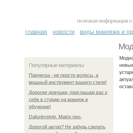
полезная информация о 
главная
новости
виды макияжа и пр
Мод
Модна
новых
Популярные материалы
устар
Прическа - не просто волосы, а
актуа
мощный инструмент вашего стиля!
остав
Дорогие девушки, приглашаю вас к
себе в студию на макияж и
обучение!
Dafunkystyle. Matrix neo.
Дорогой автор? Не забудь сделать