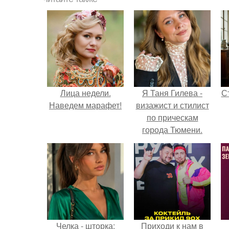
Лица недели.
Я Таня Гилева -
С
Наведем марафет!
визажист и стилист
по прическам
города Тюмени.
э
Челка - шторка:
Приходи к нам в