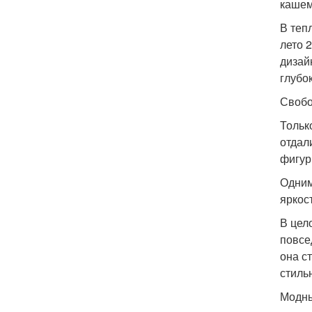
кашем
В теп
лето 
дизай
глубо
Свобо
Тольк
отдал
фигур
Одним
яркос
В цел
повсе
она с
стиль
Модны