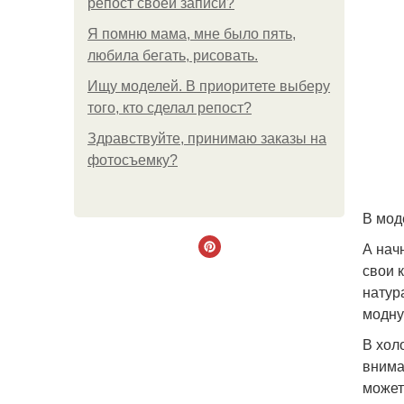
репост своей записи?
Я помню мама, мне было пять,
любила бегать, рисовать.
Ищу моделей. В приоритете выберу
того, кто сделал репост?
Здравствуйте, принимаю заказы на
фотосъемку?
В мод
А нач
свои 
натур
модну
В хол
внима
может