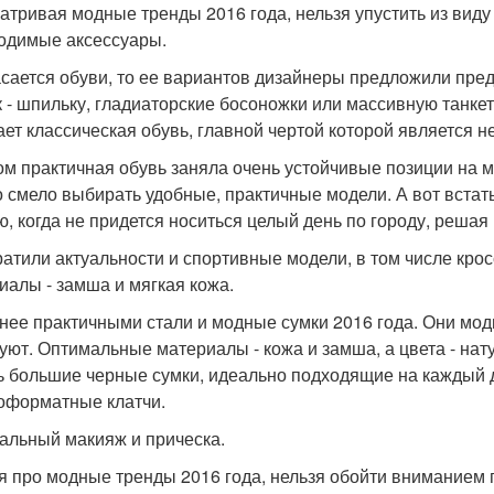
атривая модные тренды 2016 года, нельзя упустить из виду
одимые аксессуары.
асается обуви, то ее вариантов дизайнеры предложили пре
к - шпильку, гладиаторские босоножки или массивную танке
ает классическая обувь, главной чертой которой является н
ом практичная обувь заняла очень устойчивые позиции на 
 смело выбирать удобные, практичные модели. А вот встат
ю, когда не придется носиться целый день по городу, решая
ратили актуальности и спортивные модели, в том числе кро
иалы - замша и мягкая кожа.
нее практичными стали и модные сумки 2016 года. Они мод
уют. Оптимальные материалы - кожа и замша, а цвета - на
ь большие черные сумки, идеально подходящие на каждый д
оформатные клатчи.
альный макияж и прическа.
я про модные тренды 2016 года, нельзя обойти вниманием пр