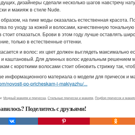
дущих, дизайнеры сделали несколько шагов навстречу нату
ски и макияж в стиле Nude.
 образом, на пике моды оказалась естественная красота. П
тва по уходу за кожей и волосами, качественную тональную 
в стоит отказаться. Брови в этом году лучше оставлять широ
ние, только в естественные оттенки.
касается и волос: их цвет должен выглядеть максимально ес
 и каштановый. Для длинных волос идеальным решением мож
кам с короткими волосами стоит обновить стрижку так, что
е информационного материала о модели для причесок и 
om/novosti-po-pricheskam-i-makiyazhu/...
и:
Модный макияж и прическа
,
Стильные прически и макияж
,
Подбор причесок и макия
авилось? Поделитесь с друзьями!