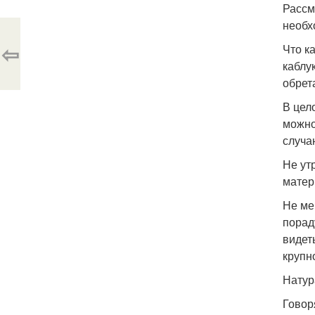
Рассм
необх
⇦
Что к
каблу
обрет
В цел
можно
случа
Не ут
матер
Не ме
порад
видет
крупн
Натур
Говор