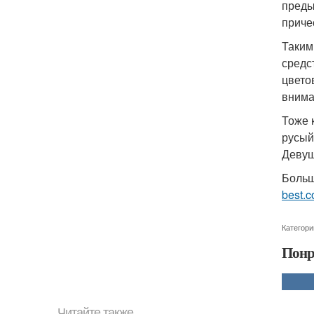
преды
приче
Таким
средс
цвето
внима
Тоже 
русый
Девуш
Больш
best.c
Категори
Понр
Читайте также