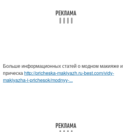
Больше информационных статей о модном макияже и
прическа
http://pricheska-makiyazh.ru-best.com/vidy-
makiyazha-i-prichesok/modnyy-...