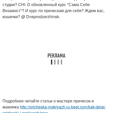
студии? CHI. D обновленный курс "Сама Себе
Визажист"? И курс по прическам для себя? Ждем вас,
кошечки? @ Dneprodzerzhinsk.
Подробнее читайте статьи о мастере причесок и
макияжа
http://pricheska-makiyazh.ru-best.com/kak-delat-
pricheski-i-makiyazh/mas...