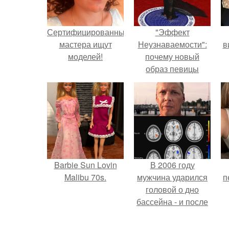
Сертифицированные
"Эффект
мастера ищут
Неузнаваемости":
в
моделей!
почему новый
образ певицы
вызвал споры о
гранях
возможного?
Barbie Sun Lovin
В 2006 году
Malibu 70s.
мужчина ударился
п
головой о дно
бассейна - и после
этого его жизнь
изменилась самым