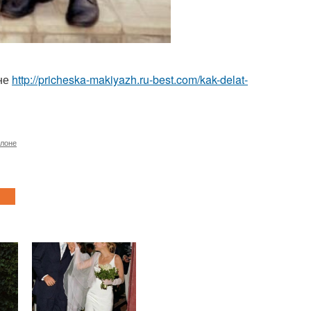
не
http://pricheska-makiyazh.ru-best.com/kak-delat-
алоне