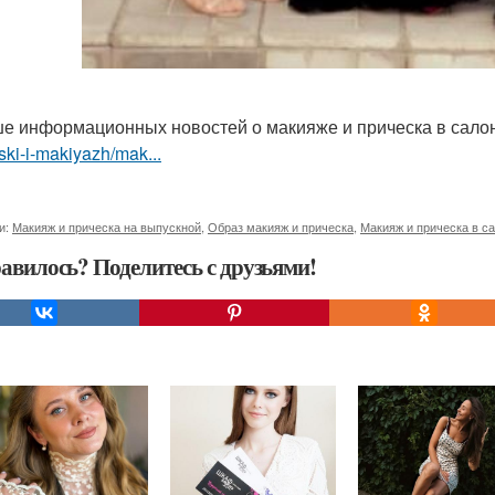
е информационных новостей о макияже и прическа в сало
ski-i-makiyazh/mak...
и:
Макияж и прическа на выпускной
,
Образ макияж и прическа
,
Макияж и прическа в с
авилось? Поделитесь с друзьями!