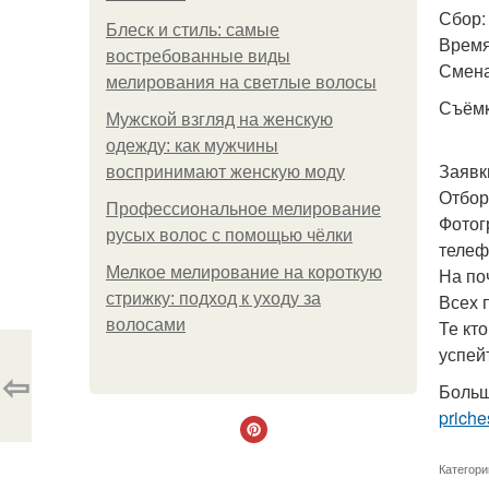
Сбор:
Блеск и стиль: самые
Время
востребованные виды
Смена 
мелирования на светлые волосы
Съёмк
Мужской взгляд на женскую
одежду: как мужчины
Заявк
воспринимают женскую моду
Отбор
Профессиональное мелирование
Фотог
русых волос с помощью чёлки
телеф
Мелкое мелирование на короткую
На по
стрижку: подход к уходу за
Всех 
волосами
Те кт
успей
⇦
Больш
priche
Категори