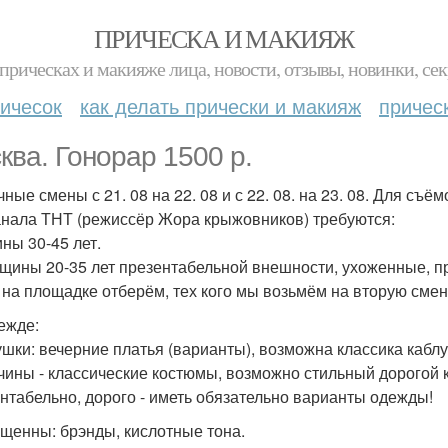
ПРИЧЕСКА И МАКИЯЖ
прическах и макияже лица, новости, отзывы, новинки, сек
ичесок
как делать прически и макияж
причес
ква. Гонорар 1500 р.
чные смены с 21. 08 на 22. 08 и с 22. 08. на 23. 08. Для съ
анала ТНТ (режиссёр Жора крыжовников) требуются:
ны 30-45 лет.
щины 20-35 лет презентабельной внешности, ухоженные, пр
8 на площадке отберём, тех кого мы возьмём на вторую смен
ежде:
ушки: вечерние платья (варианты), возможна классика кабл
чины - классические костюмы, возможно стильный дорогой 
нтабельно, дорого - иметь обязательно варианты одежды!
щенны: брэнды, кислотные тона.