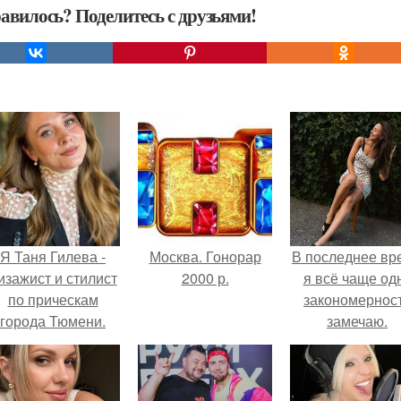
авилось? Поделитесь с друзьями!
Я Таня Гилева -
Москва. Гонорар
В последнее вр
изажист и стилист
2000 р.
я всё чаще од
по прическам
закономернос
города Тюмени.
замечаю.