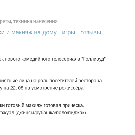
реты, техника нанесения
ки и макияж на дому
игры
отзывы
ёмок нового комедийного телесериала "Голливуд"
иятные лица на роль посетителей ресторана.
у на 22. 08 на усмотрение режиссёра!
уки готовый макияж готовая прическа.
кэжуал (джинсы/рубашка/поло/пиджак).