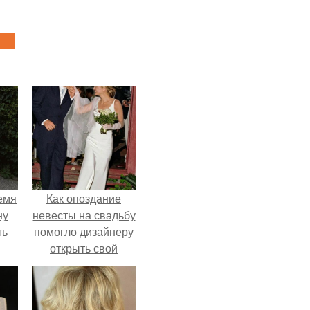
емя
Как опоздание
ну
невесты на свадьбу
ть
помогло дизайнеру
открыть свой
бренд.