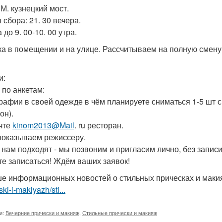
 М. кузнецкий мост.
 сбора: 21. 30 вечера.
до 9. 00-10. 00 утра.
а в помещении и на улице. Рассчитываем на полную смену 
и:
 по анкетам:
рафии в своей одежде в чём планируете сниматься 1-5 шт с
он).
чте
kinom2013@Mail
. ru ресторан.
показываем режиссеру.
о нам подходят - мы позвоним и пригласим лично, без запис
те записаться! Ждём ваших заявок!
е информационных новостей о стильных прическах и мак
ski-i-makiyazh/sti...
и:
Вечерние прически и макияж
,
Стильные прически и макияж