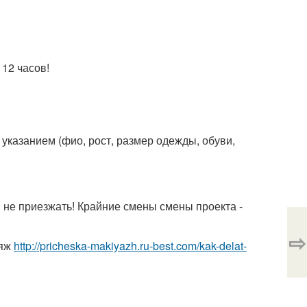
12 часов!
 указанием (фио, рост, размер одежды, обуви,
и не приезжать! Крайние смены смены проекта -
⇨
ияж
http://pricheska-makiyazh.ru-best.com/kak-delat-