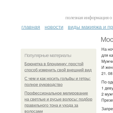
полезная информация о 
главная
новости
виды макияжа и пр
Мос
На но
для к
Популярные материалы
Мужчи
Брюнетка в блондинку: простой
И жен
способ изменить свой внешний вид
21. 0
С чем и как носить гольфы и гетры:
По од
полное руководство
1 дев
Профессиональное мелирование
2 муж
на светлые и русые волосы: подбор
Презе
правильного тона и ухода за
Запре
волосами