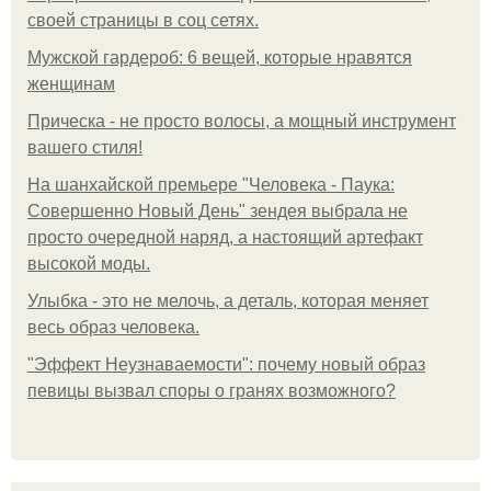
своей страницы в соц сетях.
Мужской гардероб: 6 вещей, которые нравятся
женщинам
Прическа - не просто волосы, а мощный инструмент
вашего стиля!
На шанхайской премьере "Человека - Паука:
Совершенно Новый День" зендея выбрала не
просто очередной наряд, а настоящий артефакт
высокой моды.
Улыбка - это не мелочь, а деталь, которая меняет
весь образ человека.
"Эффект Неузнаваемости": почему новый образ
певицы вызвал споры о гранях возможного?