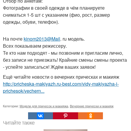
Отбор по анкетам:
Фотографии в своей одежде в чём планируете
сниматься 1-5 шт с указанием (фио, рост, размер
одежды, обуви, телефон).
На почте
kinom2013@Mail
. ru модель.
Всех показываем режиссеру.
Те кто нам подходят - мы позвоним и пригласим лично,
без записи не приезжать! Крайние смены смены проекта
- успейте записаться! Ждём ваших заявок!
Ещё читайте новости о вечерних прическах и макияж
http://pricheska-makiyazh.ru-best.com/vidy-makiyazha-i-
prichesok/vechern...
Категории:
Модели для причесок и макияжа
,
Вечерние прически и макияж
Читайте также