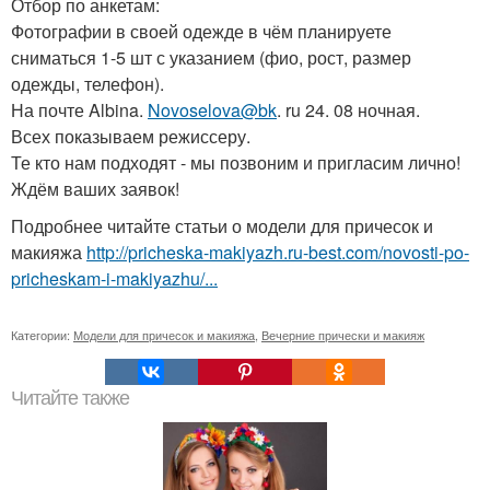
Отбор по анкетам:
Фотографии в своей одежде в чём планируете
сниматься 1-5 шт с указанием (фио, рост, размер
одежды, телефон).
На почте Albina.
Novoselova@bk
. ru 24. 08 ночная.
Всех показываем режиссеру.
Те кто нам подходят - мы позвоним и пригласим лично!
Ждём ваших заявок!
Подробнее читайте статьи о модели для причесок и
макияжа
http://pricheska-makiyazh.ru-best.com/novosti-po-
pricheskam-i-makiyazhu/...
Категории:
Модели для причесок и макияжа
,
Вечерние прически и макияж
Читайте также