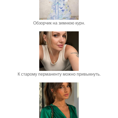
Обзорчик на зимнюю курн.
К старому перманенту можно привыкнуть.