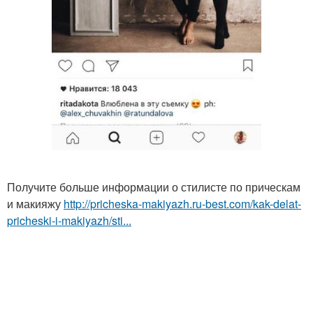
Получите больше информации о стилисте по прическам
и макияжу
http://pricheska-makiyazh.ru-best.com/kak-delat-
pricheski-i-makiyazh/sti...