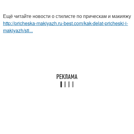
Ещё читайте новости о стилисте по прическам и макияжу
http://pricheska-makiyazh.ru-best.com/kak-delat-pricheski-i-
makiyazh/sti...