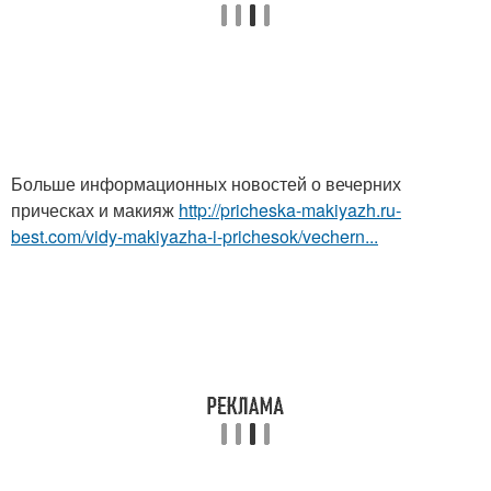
Больше информационных новостей о вечерних
прическах и макияж
http://pricheska-makiyazh.ru-
best.com/vidy-makiyazha-i-prichesok/vechern...