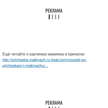
Ещё читайте о картинках макияжа и прически
http://pricheska-makiyazh.ru-best.com/novosti-po-
pricheskam-i-makiyazhu/...