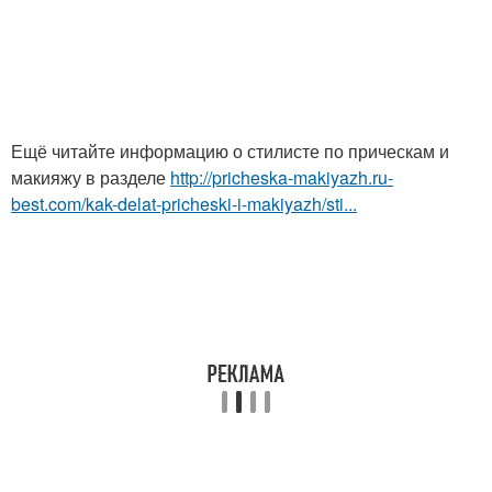
Ещё читайте информацию о стилисте по прическам и
макияжу в разделе
http://pricheska-makiyazh.ru-
best.com/kak-delat-pricheski-i-makiyazh/sti...