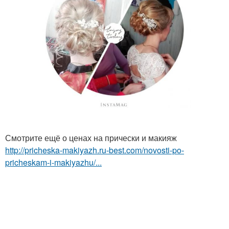
Смотрите ещё о ценах на прически и макияж
http://pricheska-makiyazh.ru-best.com/novosti-po-
pricheskam-i-makiyazhu/...