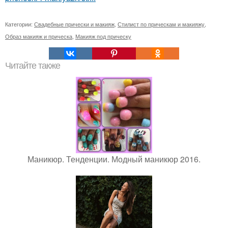
Категории:
Свадебные прически и макияж
,
Стилист по прическам и макияжу
,
Образ макияж и прическа
,
Макияж под прическу
Читайте также
Маникюр. Тенденции. Модный маникюр 2016.