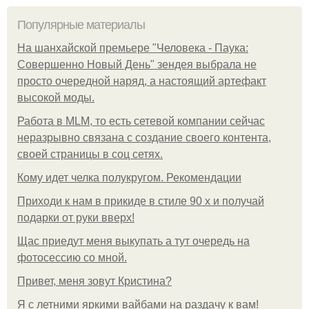
Популярные материалы
На шанхайской премьере "Человека - Паука:
Совершенно Новый День" зендея выбрала не
просто очередной наряд, а настоящий артефакт
высокой моды.
Работа в MLM, то есть сетевой компании сейчас
неразрывно связана с создание своего контента,
своей страницы в соц сетях.
Кому идет челка полукругом. Рекомендации
Приходи к нам в прикиде в стиле 90 х и получай
подарки от руки вверх!
Щас приедут меня выкупать а тут очередь на
фотосессию со мной.
Привет, меня зовут Кристина?
Я с летними яркими вайбами на раздачу к вам!