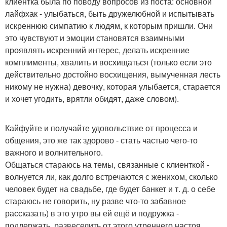
клиентка была по поводу вопросов из поста: основной
лайфхак - улыбаться, быть дружелюбной и испытывать
искреннюю симпатию к людям, к которым пришли. Они
это чувствуют и эмоции становятся взаимными
проявлять искренний интерес, делать искренние
комплименты, хвалить и восхищаться (только если это
действительно достойно восхищения, вымученная лесть
никому не нужна) девочку, которая улыбается, старается
и хочет угодить, врятли обидят, даже словом).
Кайфуйте и получайте удовольствие от процесса и
общения, это же так здорово - стать частью чего-то
важного и волнительного.
Общаться стараюсь на темы, связанные с клиенткой -
волнуется ли, как долго встречаются с женихом, сколько
человек будет на свадьбе, где будет банкет и т. д. о себе
стараюсь не говорить, ну разве что-то забавное
рассказать) в это утро вы ей ещё и подружка -
поддержать, развеселить от этого утреннего настоя