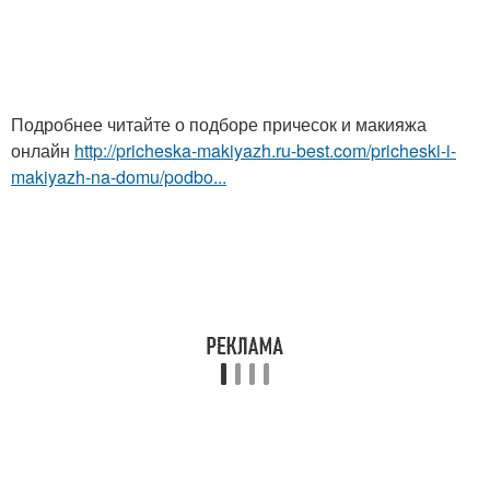
Подробнее читайте о подборе причесок и макияжа
онлайн
http://pricheska-makiyazh.ru-best.com/pricheski-i-
makiyazh-na-domu/podbo...