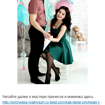
Читайте далее о мастере причесок и макияжа здесь
http://pricheska-makiyazh.ru-best.com/kak-delat-pricheski-i-