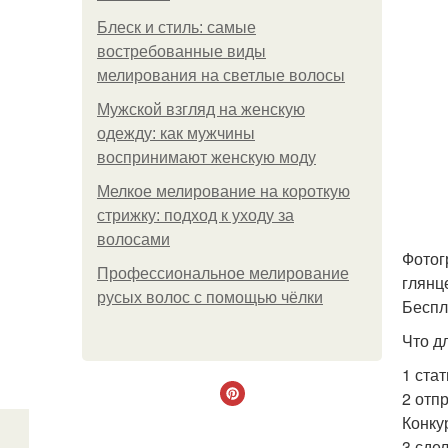
Блеск и стиль: самые
востребованные виды
мелирования на светлые волосы
Мужской взгляд на женскую
одежду: как мужчины
воспринимают женскую моду
Мелкое мелирование на короткую
стрижку: подход к уходу за
волосами
Фотог
Профессиональное мелирование
глянц
русых волос с помощью чёлки
Беспл
Что д
1 ста
2 отп
Конкур
3 сде