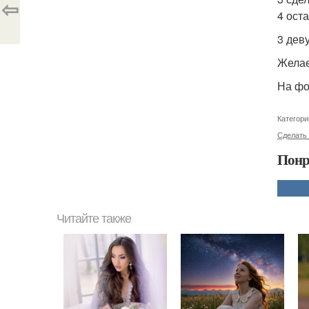
⇦
4 ост
3 дев
Желае
На фо
Категори
Сделать
Понр
Читайте также