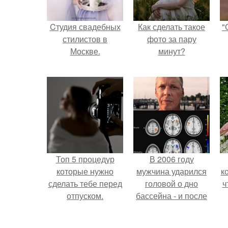
Cтудия свадебных
Как сделать такое
"
стилистов в
фото за пару
Москве.
минут?
Топ 5 процедур
В 2006 году
которые нужно
мужчина ударился
к
сделать тебе перед
головой о дно
ч
отпуском.
бассейна - и после
этого его жизнь
изменилась самым