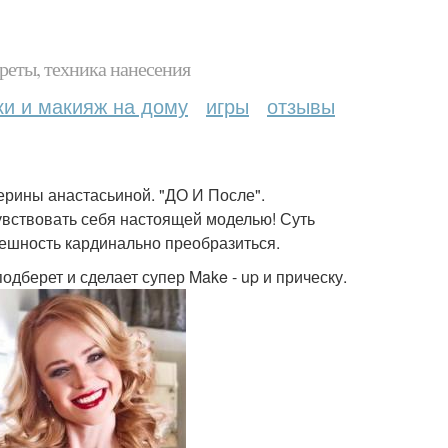
реты, техника нанесения
ки и макияж на дому
игры
отзывы
терины анастасьиной. "ДО И После".
увствовать себя настоящей моделью! Суть
нешность кардинально преобразиться.
дберет и сделает супер Make - up и прическу.