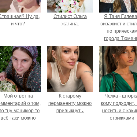
Страшная? Ну да,
Cтилист Ольга
Я Таня Гилева
и что?
жагина.
визажист и стил
по прическа
города Тюмен
Мой ответ на
К старому
Челка - шторк
омментарий о том,
перманенту можно
кому подходит, 
то "ну маникюр то
привыкнуть.
носить и с как
всё таки можно
стрижками
было бы сделать.
сочетать.