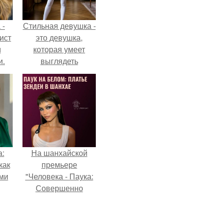
 -
Стильная девушка -
ист
это девушка,
м
которая умеет
и.
выглядеть
привлекательно и
элегантно в любои
ситуации.
а:
На шанхайской
как
премьере
ими
"Человека - Паука:
Совершенно
Новый День"
зендея выбрала не