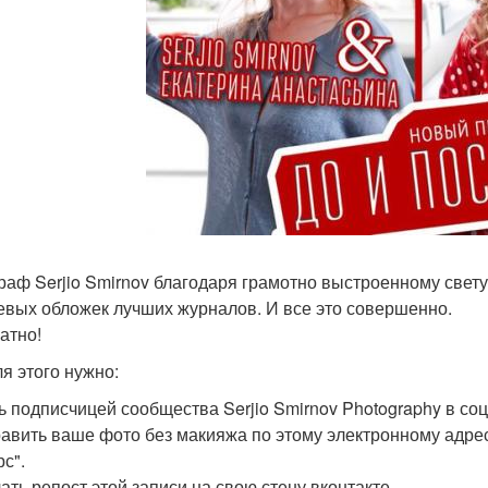
раф Serjio Smirnov благодаря грамотно выстроенному свет
евых обложек лучших журналов. И все это совершенно.
атно!
ля этого нужно:
ть подписчицей сообщества Serjio Smirnov Photography в соц
равить ваше фото без макияжа по этому электронному адре
с".
лать репост этой записи на свою стену вконтакте.