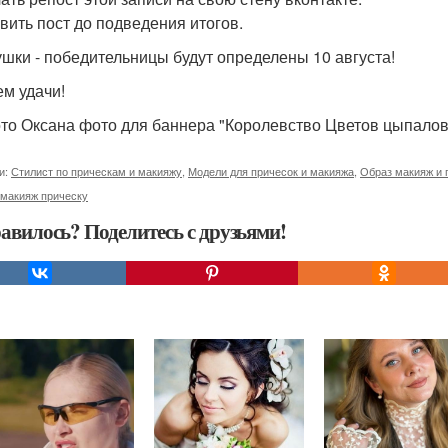
авить пост до подведения итогов.
ушки - победительницы будут определены 10 августа!
м удачи!
то Оксана фото для баннера "Королевство Цветов цыпалов
и:
Стилист по прическам и макияжу
,
Модели для причесок и макияжа
,
Образ макияж и 
 макияж прическу
авилось? Поделитесь с друзьями!