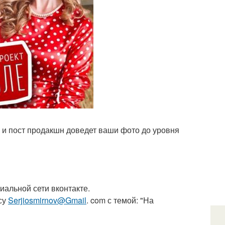
у и пост продакшн доведет ваши фото до уровня
иальной сети вконтакте.
су
Serjiosmirnov@Gmail
. com с темой: "На