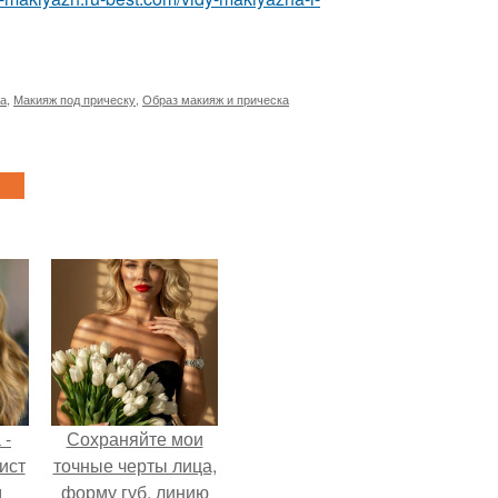
жа
,
Макияж под прическу
,
Образ макияж и прическа
 -
Сохраняйте мои
ист
точные черты лица,
м
форму губ, линию