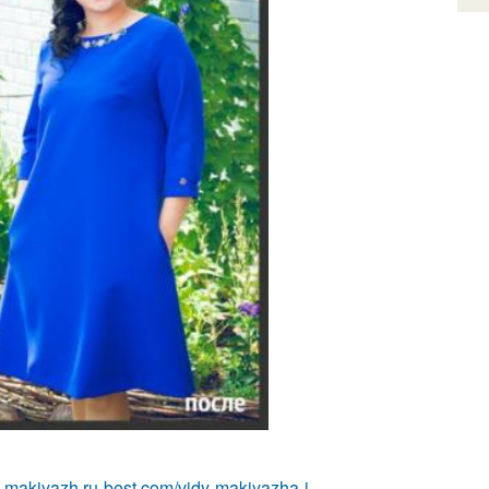
ka-makiyazh.ru-best.com/vidy-makiyazha-i-