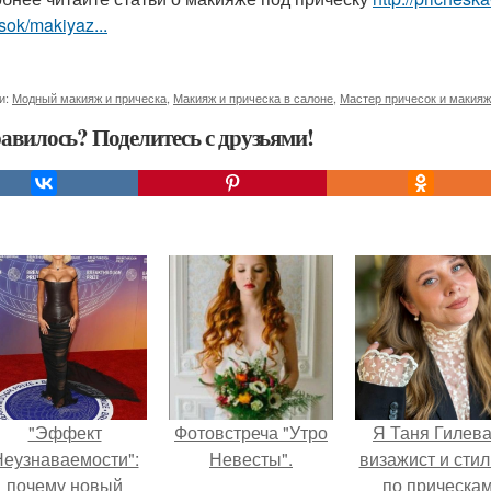
sok/makiyaz...
и:
Модный макияж и прическа
,
Макияж и прическа в салоне
,
Мастер причесок и макия
авилось? Поделитесь с друзьями!
"Эффект
Фотовстреча "Утро
Я Таня Гилева
еузнаваемости":
Невесты".
визажист и стил
почему новый
по прическа