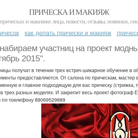
ПРИЧЕСКА И МАКИЯЖ
прическах и макияже лица, новости, отзывы, новинки, сек
ичесок
как делать прически и макияж
причес
набираем участниц на проект модны
тябрь 2015".
ницы получат в течении трех встреч шикарное обучение в об
ументы предоставляются. От салона по прическам, мастер
менную и главное подходящую для вас прическу (стрижка, 
 в трех разных моделях. И закрепит весь проект фотограф Е
и пл тоелефону 89069529889