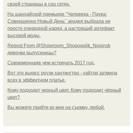
своей страницы в соц сетях.
На шанхайской премьере "Человека - Паука:
Совершенно Новый День" зендея выбрала не
просто очередной наряд, а настоящий артефакт
высокой моды.
Repost From @Showroom_Shopogolik_Noginsk
девочки выпускницы?
Современнаяв чем встречать 2017 год.
Вот это вырез: роузи хантингтон - уайтли затмила
всех в эффектном платьe.
Кому подходит черный цвет. Кому подходит чёрный
цвет?
Вы можете прийти ко мне на съемку, любой.