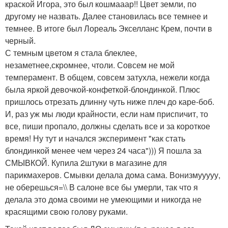
краской Игора, это был кошмааар!! Цвет земли, по
другому не назвать. Далее становилась все темнее и
темнее. В итоге был Лореаль Экселланс Крем, почти в
черный.
С темным цветом я стала блеклее,
незаметнее,скромнее, чтоли. Совсем не мой
темперамент. В общем, совсем затухла, нежели когда
была яркой девочкой-конфеткой-блондинкой. Плюс
пришлось отрезать длинну чуть ниже плеч до каре-боб.
И, раз уж мы люди крайности, если нам приспичит, то
все, пиши пропало, должны сделать все и за короткое
время! Ну тут и начался эксперимент "как стать
блондинкой менее чем через 24 часа"))) Я пошла за
СМЫВКОЙ. Купила 2штуки в магазине для
парикмахеров. Смывки делала дома сама. Вонизмууууу,
не оберешься=\\ В салоне все бы умерли, так что я
делала это дома своими не умеющими и никогда не
красящими свою голову руками.