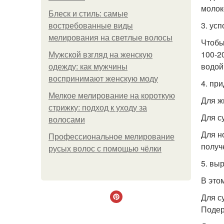
молок
Блеск и стиль: самые
3. ус
востребованные виды
мелирования на светлые волосы
Чтобы
100-2
Мужской взгляд на женскую
водой
одежду: как мужчины
воспринимают женскую моду
4. при
Мелкое мелирование на короткую
Для ж
стрижку: подход к уходу за
Для с
волосами
Для н
Профессиональное мелирование
получ
русых волос с помощью чёлки
5. вы
В это
Для с
Подер