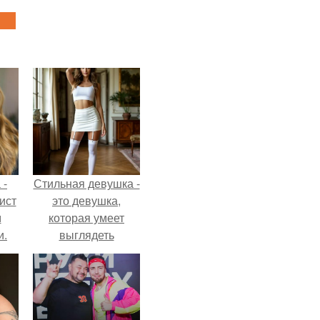
 -
Стильная девушка -
ист
это девушка,
м
которая умеет
и.
выглядеть
привлекательно и
элегантно в любои
ситуации.