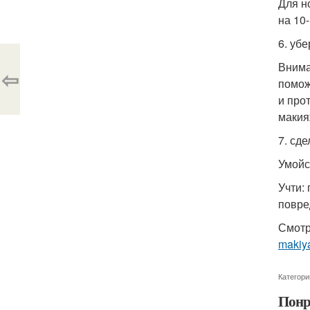
Для н
на 10
6. уб
Внима
⇦
помож
и про
макия
7. сд
Умойс
Учти:
повре
Смотр
makiya
Категори
Понр