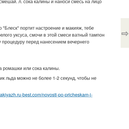
смешай. л. сока калины и наноси смесь на лицо
о "Блеск" портит настроение и макияж, тебе
⇨
елого уксуса, смочи в этой смеси ватный тампон
эту процедуру перед нанесением вечернего
а ромашки или сока калины.
ик льда можно не более 1-2 секунд, чтобы не
makiyazh.ru-best.com/novosti-po-pricheskam-i-