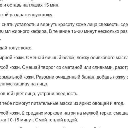
е и оставь на глазах 15 мин.
покой раздраженную кожу.
 снять усталость и вернуть красоту коже лица свежесть, сд
00 мл жирного кефира. В течение 15-20 минут несколько ра
.
дай тонус коже.
ирной кожи. Смешай яичный белок, ложку оливкового масла 
ухой кожи. Смешай творог со сметаной или сливками, разот
ормальной кожи. Разомни очищенный банан, добавь ложку 
енную кашицу на лицо.
ровняй цвет лица, устрани бледность.
м тебе помогут питательные маски из ярких овощей и ягод.
ухой кожи. 2 средних моркови натри на мелкой терке, смеш
жи 10-15 минут. Смой теплой водой.