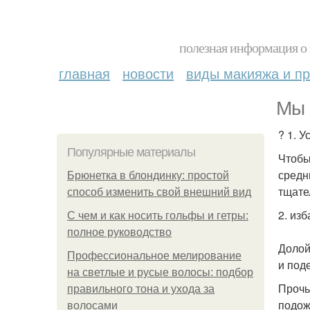
полезная информация о 
главная
новости
виды макияжа и пр
Мы 
? 1. У
Популярные материалы
Чтобы
средни
Брюнетка в блондинку: простой
тщате
способ изменить свой внешний вид
2. из
С чем и как носить гольфы и гетры:
полное руководство
Долой
Профессиональное мелирование
и под
на светлые и русые волосы: подбор
Прочь
правильного тона и ухода за
подож
волосами