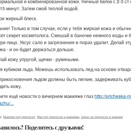
ормальной и комбинированной кожи. Яичный белок с 2-3 ст 
-15 минут. Затем смой теплой водой.
ери жирный блеск.
ние! Только в том случае, если у тебя жирная кожа и обычн
ет секрет косметолога. Смешай в баночке немного воды и б
три лицо. Уксус сало и загрязнения в порах удалит. Делай 
жа - и он будет держаться дольше.
елай кожу упругой, щечки - румяными.
я кубиком льда. Можешь использовать лед на основе отвар
 прикосновения льдом должны быть легкие, задерживать куб
дить кожу.
ите ещё новости о вечернем макияже глаз
http://pricheska-
zhu/...
и:
Макияж под прическу
,
Мастер причесок и макияжа
,
Цены на прически и макияж
авилось? Поделитесь с друзьями!