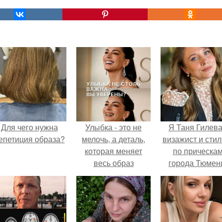
Для чего нужна
Улыбка - это не
Я Таня Гилева
епетиция образа?
мелочь, а деталь,
визажист и стил
которая меняет
по прическа
весь образ
города Тюмен
человека.