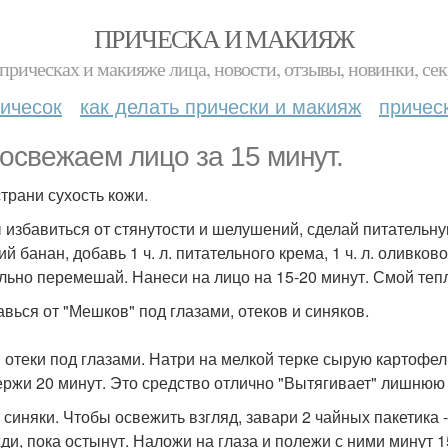
ПРИЧЕСКА И МАКИЯЖ
прическах и макияже лица, новости, отзывы, новинки, сек
ичесок
как делать прически и макияж
причес
освежаем лицо за 15 минут.
страни сухость кожи.
 избавиться от стянутости и шелушений, сделай питательну
й банан, добавь 1 ч. л. питательного крема, 1 ч. л. оливко
льно перемешай. Нанеси на лицо на 15-20 минут. Смой теп
бавься от "Мешков" под глазами, отеков и синяков.
 отеки под глазами. Натри на мелкой терке сырую картофе
ержи 20 минут. Это средство отлично "Вытягивает" лишнюю 
 синяки. Чтобы освежить взгляд, завари 2 чайных пакетика -
ди, пока остынут. Наложи на глаза и полежи с ними минут 15