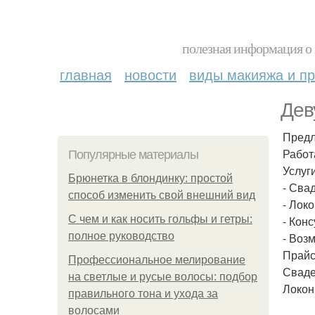
полезная информация о 
главная
новости
виды макияжа и пр
Дев
Предл
Работ
Популярные материалы
Услуги
Брюнетка в блондинку: простой
- Сва
способ изменить свой внешний вид
- Лок
С чем и как носить гольфы и гетры:
- Кон
полное руководство
- Воз
Прайс
Профессиональное мелирование
Сваде
на светлые и русые волосы: подбор
Локон
правильного тона и ухода за
волосами