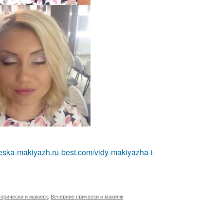
cheska-makiyazh.ru-best.com/vidy-makiyazha-i-
прически и макияж
,
Вечерние прически и макияж