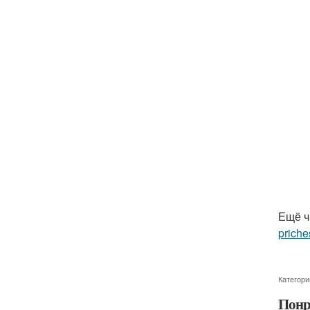
Ещё ч
priche
Категори
Понр