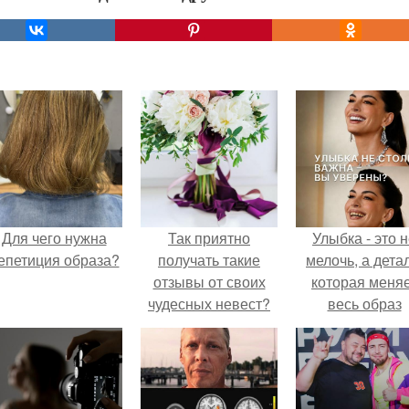
Для чего нужна
Так приятно
Улыбка - это 
епетиция образа?
получать такие
мелочь, а детал
отзывы от своих
которая меня
чудесных невест?
весь образ
человека.