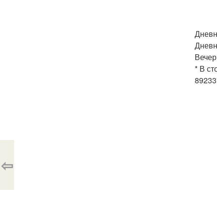
Дневн
Дневн
Вечер
* В ст
89233
⇦