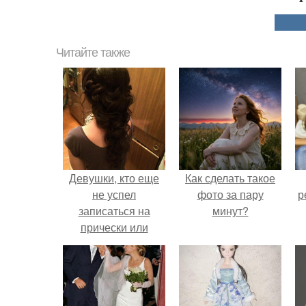
Читайте также
Девушки, кто еще
Как сделать такое
не успел
фото за пару
р
записаться на
минут?
прически или
укладки,
обращайтесь!