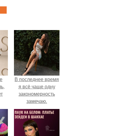
не
В последнее время
ь,
я всё чаще одну
ет
закономерность
замечаю.