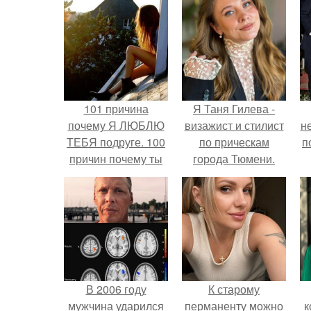
101 причина
Я Таня Гилева -
почему Я ЛЮБЛЮ
визажист и стилист
н
ТЕБЯ подруге. 100
по прическам
п
причин почему ты
города Тюмени.
моя лучшая
подруга.
В 2006 году
К старому
мужчина ударился
перманенту можно
к