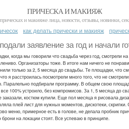
ПРИЧЕСКА И МАКИЯЖ
прическах и макияже лица, новости, отзывы, новинки, сек
ичесок
как делать прически и макияж
причес
подали заявление за год и начали го
дки, когда мы говорили что свадьба через год, смотрели н
 лениво. Организаторы тоже. В итоге нам ничего не понрави
нили только за 2, 5 месяца до свадьбы. Те площадки, что с
 что я расстроилась посмотрели много того, что не смотрел
о. Паралельно подбирали программу. В общем свою площад
 все 100% устроило, без компромисов. За 1, 5 месяца до св
е заказали, костюм купили. Еще пол месяца я рисовала диз
вляла плей лист для нужных моментов, дискотеки, скрипки. 
тово меню, примерное есть в голове, не делала пробник при
о брони на локации стоят. Все успеваю в принципе.