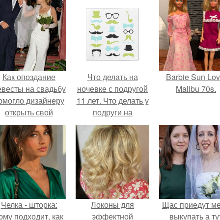
Как опоздание
Что делать на
Barbie Sun Lov
евесты на свадьбу
ночевке с подругой
Malibu 70s.
омогло дизайнеру
11 лет. Что делать у
открыть свой
подруги на
бренд.
ночёвке?
Челка - шторка:
Локоны для
Щас приедут м
ому подходит, как
эффектной
выкупать а ту