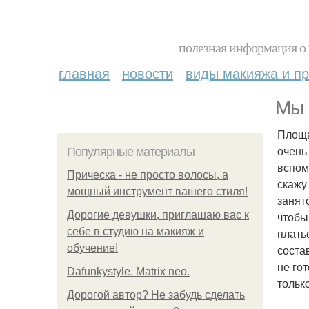
полезная информация о 
главная
новости
виды макияжа и пр
Мы 
Площа
очень
Популярные материалы
вспом
Прическа - не просто волосы, а
скажу
мощный инструмент вашего стиля!
занят
Дорогие девушки, приглашаю вас к
чтобы
себе в студию на макияж и
плать
обучение!
соста
не го
Dafunkystyle. Matrix neo.
тольк
Дорогой автор? Не забудь сделать