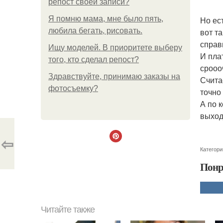
репост своей записи?
Я помню мама, мне было пять,
Но ес
любила бегать, рисовать.
вот т
справ
Ищу моделей. В приоритете выберу
И пла
того, кто сделал репост?
срооо
Здравствуйте, принимаю заказы на
Счита
фотосъемку?
точно
А по 
выход
⇦
Категори
Понр
Читайте также