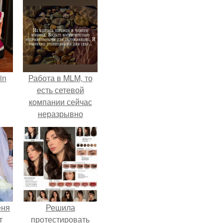
in
Работа в MLM, то
есть сетевой
компании сейчас
неразрывно
связана с создание
своего контента,
своей страницы в
соц сетях.
еня
Решила
т
протестировать