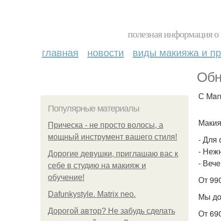
полезная информация о 
главная
новости
виды макияжа и пр
Обн
С Many
Популярные материалы
Макия
Прическа - не просто волосы, а
мощный инструмент вашего стиля!
- Для
- Неж
Дорогие девушки, приглашаю вас к
- Веч
себе в студию на макияж и
обучение!
От 99
Dafunkystyle. Matrix neo.
Мы до
Дорогой автор? Не забудь сделать
От 69