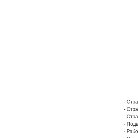
- Отр
- Отр
- Отр
- Подв
- Рабо