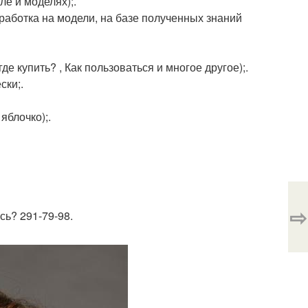
ле и моделях);.
тработка на модели, на базе полученных знаний
де купить? , Как пользоваться и многое другое);.
ски;.
яблочко);.
⇨
сь? 291-79-98.