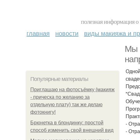
полезная информация о 
главная
новости
виды макияжа и пр
Мы 
нап
Одной
сваде
Популярные материалы
Предс
Приглашаю на фотосъёмку (макияж
"Свад
- прическа по желанию за
Обуче
отдельную плату) так же делаю
Прог
фотокнигу!
Практ
Брюнетка в блондинку: простой
- Отр
способ изменить свой внешний вид
- Отр