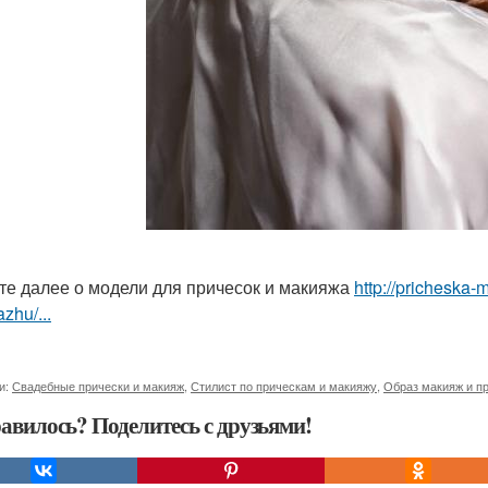
те далее о модели для причесок и макияжа
http://pricheska-
zhu/...
и:
Свадебные прически и макияж
,
Стилист по прическам и макияжу
,
Образ макияж и п
авилось? Поделитесь с друзьями!