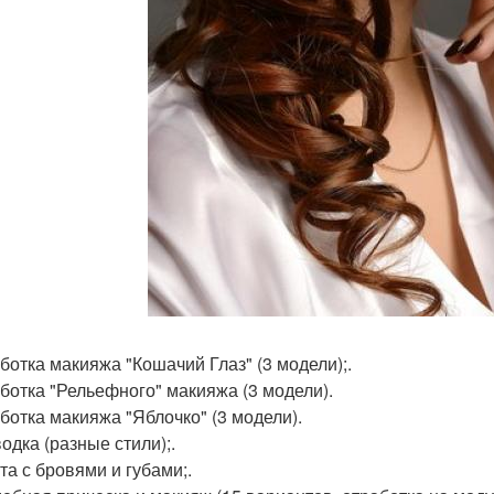
аботка макияжа "Кошачий Глаз" (3 модели);.
аботка "Рельефного" макияжа (3 модели).
аботка макияжа "Яблочко" (3 модели).
одка (разные стили);.
та с бровями и губами;.