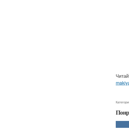
Читай
makiya
Категори
Понр