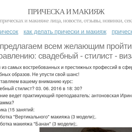
ПРИЧЕСКА И МАКИЯЖ
прическах и макияже лица, новости, отзывы, новинки, сек
ичесок
как делать прически и макияж
причес
предлагаем всем желающим пройти 
равлению: свадебный - стилист - ви
 из самых востребованных и престижных профессий в сфер
бных образов. Не упусти свой шанс!
тавляем вашему вниманию курс:
ебный стилист? 03. 06. 2016 в 18: 30?
ние ведет практикующий преподаватель: антоновская Ирин
рамма?
ика (15 занятий:
аботка "Вертикального" макияжа (3 модели);.
аботка макияжа "Банан" (3 модели);.