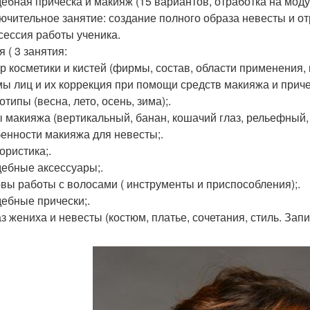
дебная прическа и макияж (15 вариантов, отработка на моду
лючительное занятие: создание полного образа невесты и о
сессия работы ученика.
 ( 3 занятия:
р косметики и кистей (фирмы, состав, области применения, г
мы лиц и их коррекция при помощи средств макияжа и приче
отипы (весна, лето, осень, зима);.
ы макияжа (вертикальный, банан, кошачий глаз, рельефный, 
бенности макияжа для невесты;.
ористика;.
дебные аксессуары;.
овы работы с волосами ( инструменты и приспособления);.
дебные прически;.
аз жениха и невесты (костюм, платье, сочетания, стиль. Запи