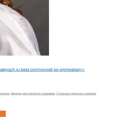
makiyazh.ru-best.com/novosti-po-pricheskam-i-
рическа
,
Модели для причесок и макияжа
,
Стильные прически и макияж