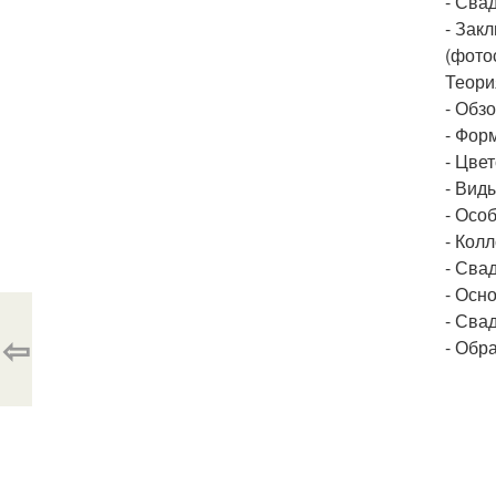
- Сва
- Зак
(фото
Теория
- Обзо
- Фор
- Цвет
- Вид
- Осо
- Колл
- Сва
- Осн
- Сва
⇦
- Обр