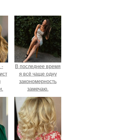
 -
В последнее время
ист
я всё чаще одну
м
закономерность
и.
замечаю.