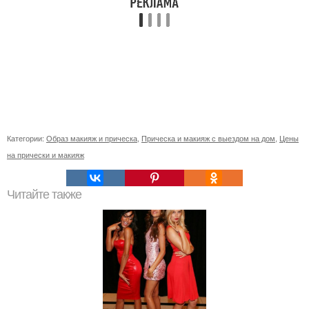
Категории:
Образ макияж и прическа
,
Прическа и макияж с выездом на дом
,
Цены
на прически и макияж
Читайте также