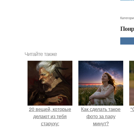
Категори
Понр
Читайте также
20 вещей, которые
Как сделать такое
"
делают из тебя
фото за пару
старуху:
минут?