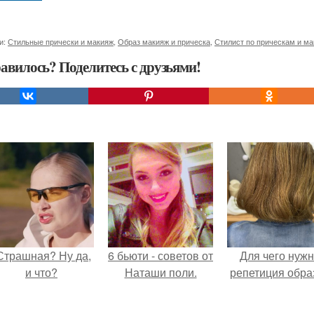
и:
Стильные прически и макияж
,
Образ макияж и прическа
,
Стилист по прическам и м
авилось? Поделитесь с друзьями!
Страшная? Ну да,
6 бьюти - советов от
Для чего нуж
и что?
Наташи поли.
репетиция обра