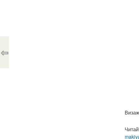
⇦
Визаж
Читай
makiya