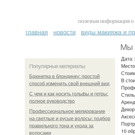
полезная информация о 
главная
новости
виды макияжа и пр
Мы 
Дата: 
Место
Популярные материалы
Стоимо
Брюнетка в блондинку: простой
В сто
способ изменить свой внешний вид
Профе
С чем и как носить гольфы и гетры:
Стиль
полное руководство
Аренд
Декор
Профессиональное мелирование
Аксес
на светлые и русые волосы: подбор
Портр
правильного тона и ухода за
10 об
волосами