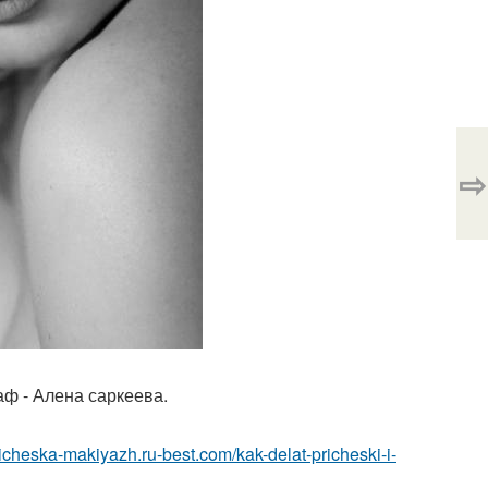
⇨
аф - Алена саркеева.
pricheska-makiyazh.ru-best.com/kak-delat-pricheski-i-