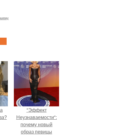
акияжу
на
"Эффект
за?
Неузнаваемости":
почему новый
образ певицы