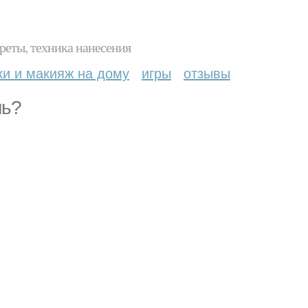
реты, техника нанесения
ки и макияж на дому
игры
отзывы
нь?