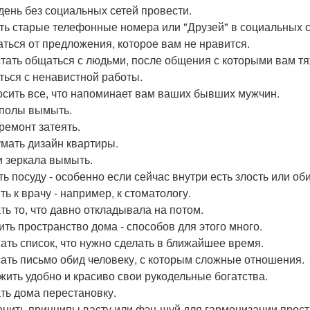
день без социальных сетей провести.
ть старые телефонные номера или "Друзей" в социальных с
аться от предложения, которое вам не нравится.
тать общаться с людьми, после общения с которыми вам тя
ться с ненавистной работы.
сить все, что напоминает вам ваших бывших мужчин.
полы вымыть.
ремонт затеять.
мать дизайн квартиры.
и зеркала вымыть.
ь посуду - особенно если сейчас внутри есть злость или об
ь к врачу - например, к стоматологу.
ть то, что давно откладывала на потом.
ить пространство дома - способов для этого много.
ать список, что нужно сделать в ближайшее время.
ать письмо обид человеку, с которым сложные отношения.
жить удобно и красиво свои рукодельные богатства.
ть дома перестановку.
нить принципы васту или фэн-шуй для гармонизации прост