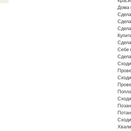
Краси
Дома 
Сдела
Сдела
Сдела
Купит
Сдела
Себе 
Сдела
Сходи
Прове
Сходи
Провес
Попла
Сходи
Позан
Потан
Сходи
Хвали