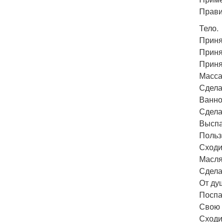
Прави
Тело.
Приня
Принят
Приня
Масса
Сдела
Ванно
Сдела
Выспа
Польз
Сходи
Масля
Сдела
От ду
Поспа
Свою 
Сходи