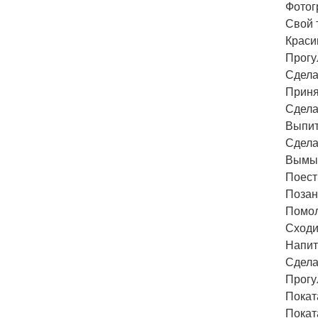
Фотог
Свой 
Краси
Прогу
Сдела
Приня
Сдела
Выпит
Сдела
Вымыт
Поест
Позан
Помол
Сходи
Напит
Сдела
Прогу
Покат
Покат