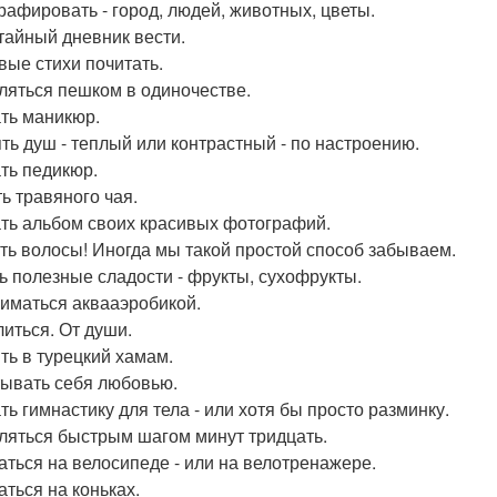
рафировать - город, людей, животных, цветы.
тайный дневник вести.
вые стихи почитать.
ляться пешком в одиночестве.
ть маникюр.
ть душ - теплый или контрастный - по настроению.
ть педикюр.
ь травяного чая.
ть альбом своих красивых фотографий.
ь волосы! Иногда мы такой простой способ забываем.
ь полезные сладости - фрукты, сухофрукты.
иматься аквааэробикой.
иться. От души.
ть в турецкий хамам.
ывать себя любовью.
ть гимнастику для тела - или хотя бы просто разминку.
ляться быстрым шагом минут тридцать.
аться на велосипеде - или на велотренажере.
аться на коньках.