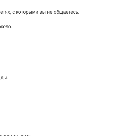
етях, с которыми вы не общаетесь.
жело.
иды.
ранства дома.