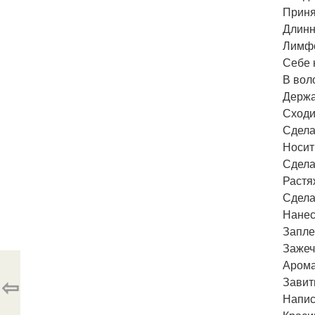
Приня
Длинн
Лимфо
Себе 
В вол
Держа
Сходи
Сдела
Носит
Сдела
Растя
Сдела
Нанес
Запле
Зажеч
Арома
⇦
Завит
Напис