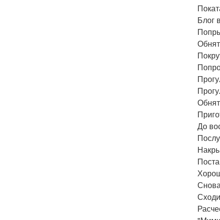
Покат
Блог в
Попры
Обнят
Покру
Попро
Прогу
Прогу
Обнят
Приго
До во
Послу
Накры
Поста
Хорош
Снова
Сходи
Расче