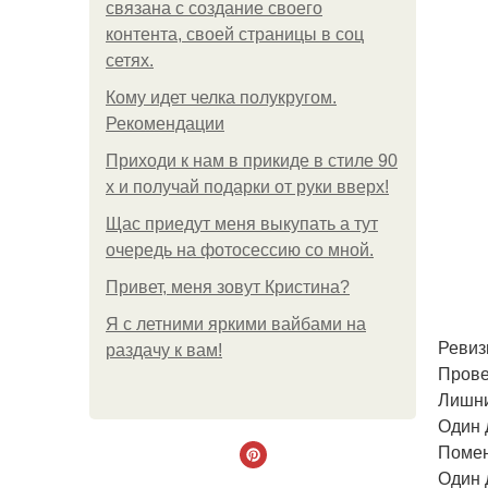
связана с создание своего
контента, своей страницы в соц
сетях.
Кому идет челка полукругом.
Рекомендации
Приходи к нам в прикиде в стиле 90
х и получай подарки от руки вверх!
Щас приедут меня выкупать а тут
очередь на фотосессию со мной.
Привет, меня зовут Кристина?
Я с летними яркими вайбами на
Ревиз
раздачу к вам!
Прове
Лишни
Один 
Помен
Один 