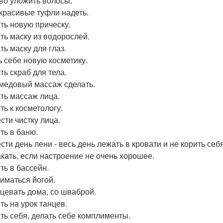
во уложить волосы.
красивые туфли надеть.
ть новую прическу.
ть маску из водорослей.
ть маску для глаз.
ь себе новую косметику.
ть скраб для тела.
медовый массаж сделать.
ть массаж лица.
ть к косметологу.
сти чистку лица.
ть в баню.
ти день лени - весь день лежать в кровати и не корить себя
кать, если настроение не очень хорошее.
ть в бассейн.
иматься йогой.
цевать дома, со шваброй.
ть на урок танцев.
ть себя, делать себе комплименты.