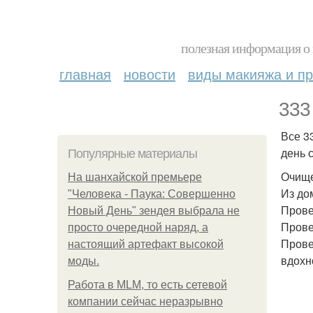
полезная информация о 
главная
новости
виды макияжа и пр
333
Все 3
день с
Популярные материалы
Очище
На шанхайской премьере
Из до
"Человека - Паука: Совершенно
Прове
Новый День" зендея выбрала не
Прове
просто очередной наряд, а
Прове
настоящий артефакт высокой
вдохн
моды.
Работа в MLM, то есть сетевой
компании сейчас неразрывно