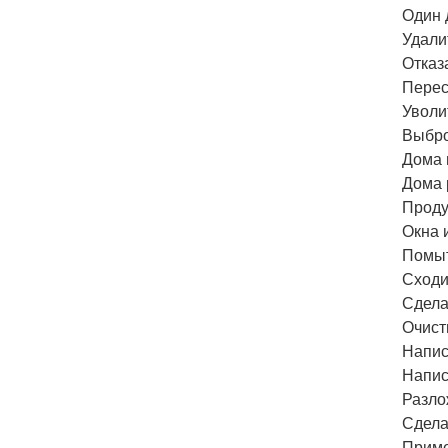
Один 
Удали
Отказ
Перес
Уволи
Выбро
Дома 
Дома 
Проду
Окна 
Помыт
Сходит
Сдела
Очист
Напис
Напис
Разло
Сдела
Приме