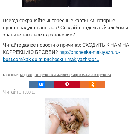
Всегда сохраняйте интересные картинки, которые
просто радуют ваш глаз? Создайте отдельный альбом и
храните там своё вдохновение?
Читайте далее новости о причинах СХОДИТЬ К НАМ НА
КОРРЕКЦИЮ БРОВЕЙ?
http://pricheska-makiyazh.ru-
best.com/kak-delat-pricheski-i-makiyazh/obr...
Категории:
Модели для причесок и макияжа
,
Образ макияж и прическа
Читайте также