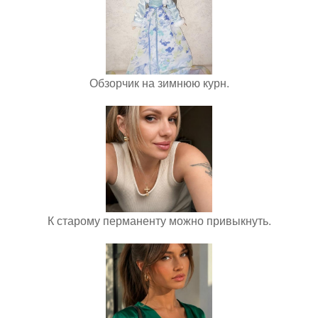
Обзорчик на зимнюю курн.
К старому перманенту можно привыкнуть.