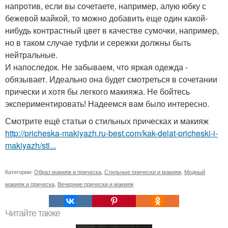
напротив, если вы сочетаете, например, алую юбку с
бежевой майкой, то можно добавить еще один какой-
нибудь контрастный цвет в качестве сумочки, например,
но в таком случае туфли и сережки должны быть
нейтральные.
И напоследок. Не забываем, что яркая одежда -
обязывает. Идеально она будет смотреться в сочетании
прически и хотя бы легкого макияжа. Не бойтесь
экспериментировать! Надеемся вам было интересно.
Смотрите ещё статьи о стильных прическах и макияж
http://pricheska-makiyazh.ru-best.com/kak-delat-pricheski-i-
makiyazh/sti...
Категории:
Образ макияж и прическа
,
Стильные прически и макияж
,
Модный
макияж и прическа
,
Вечерние прически и макияж
Читайте также