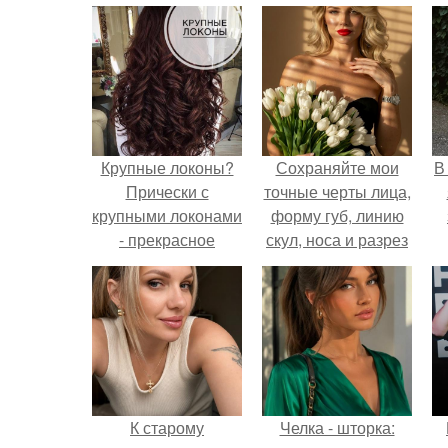
Крупные локоны?
Сохраняйте мои
В
Прически с
точные черты лица,
крупными локонами
форму губ, линию
- прекрасное
скул, носа и разрез
решение для
глаз.
повседневного и
торжественного
образа.
К старому
Челка - шторка: