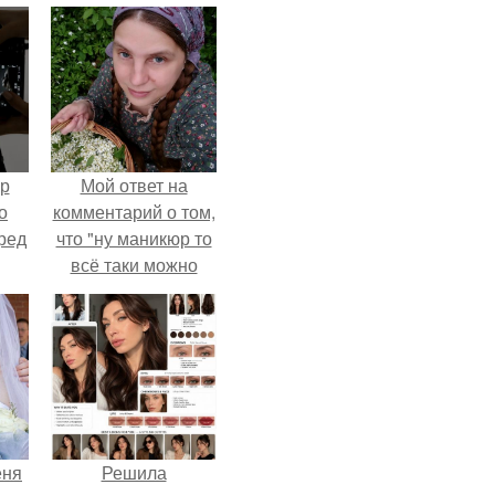
ур
Мой ответ на
о
комментарий о том,
ред
что "ну маникюр то
всё таки можно
было бы сделать.
еня
Решила