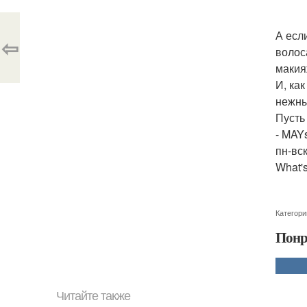
А есл
⇦
волос
макия
И, ка
нежны
Пусть
- MAY
пн-вск
What'
Категори
Понр
Читайте также