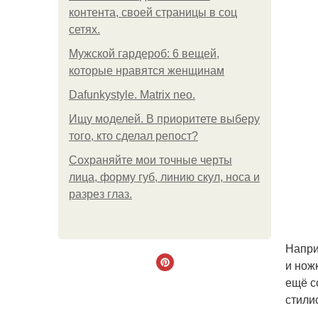
контента, своей страницы в соц
сетях.
Мужской гардероб: 6 вещей,
которые нравятся женщинам
Dafunkystyle. Matrix neo.
Ищу моделей. В приоритете выберу
того, кто сделал репост?
Сохраняйте мои точные черты
лица, форму губ, линию скул, носа и
разрез глаз.
Напри
и нож
ещё с
стилис