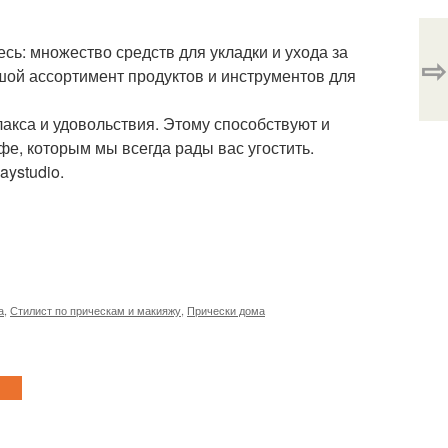
есь: множество средств для укладки и ухода за
⇨
льшой ассортимент продуктов и инструментов для
лакса и удовольствия. Этому способствуют и
фе, которым мы всегда рады вас угостить.
ystudio.
а
,
Стилист по прическам и макияжу
,
Прически дома