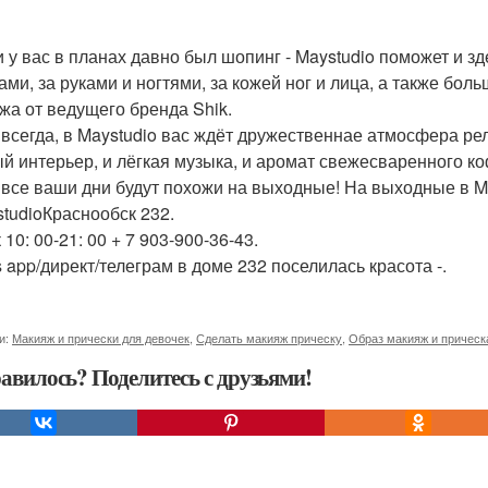
и у вас в планах давно был шопинг - Maystudio поможет и зд
ами, за руками и ногтями, за кожей ног и лица, а также бо
жа от ведущего бренда Shik.
к всегда, в Maystudio вас ждёт дружественнае атмосфера ре
й интерьер, и лёгкая музыка, и аромат свежесваренного ко
 все ваши дни будут похожи на выходные! На выходные в Ma
studioКраснообск 232.
 10: 00-21: 00 + 7 903-900-36-43.
s app/директ/телеграм в доме 232 поселилась красота -.
и:
Макияж и прически для девочек
,
Сделать макияж прическу
,
Образ макияж и прическ
авилось? Поделитесь с друзьями!