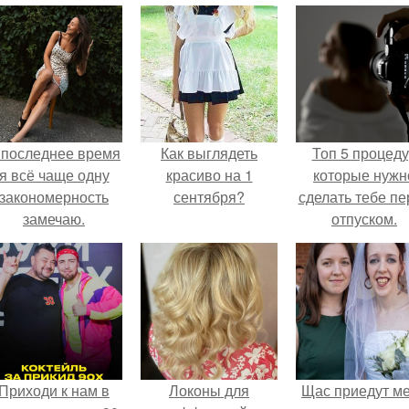
 последнее время
Как выглядеть
Топ 5 процед
я всё чаще одну
красиво на 1
которые нужн
закономерность
сентября?
сделать тебе пе
замечаю.
отпуском.
Приходи к нам в
Локоны для
Щас приедут м