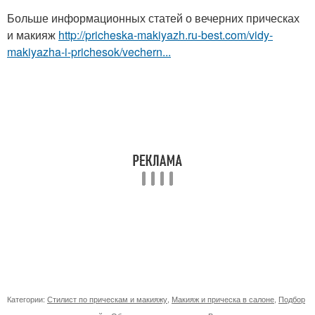
Больше информационных статей о вечерних прическах
и макияж
http://pricheska-makiyazh.ru-best.com/vidy-
makiyazha-i-prichesok/vechern...
Категории:
Стилист по прическам и макияжу
,
Макияж и прическа в салоне
,
Подбор