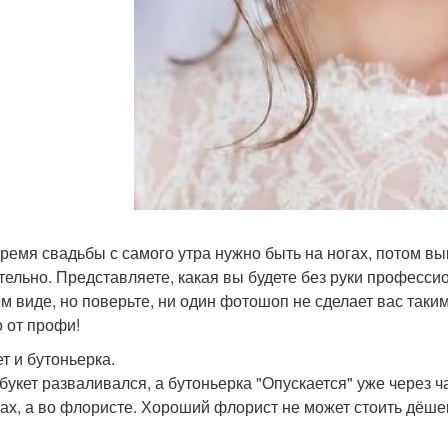
время свадьбы с самого утра нужно быть на ногах, потом выку
тельно. Представляете, какая вы будете без руки професси
м виде, но поверьте, ни один фотошоп не сделает вас таким
о от профи!
ет и бутоньерка.
букет разваливался, а бутоньерка "Опускается" уже через ча
тах, а во флористе. Хороший флорист не может стоить дёшев