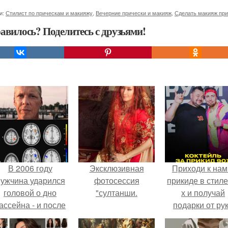
и:
Стилист по прическам и макияжу
,
Вечерние прически и макияж
,
Сделать макияж при
авилось? Поделитесь с друзьями!
В 2006 году
Эксклюзивная
Приходи к нам
ужчина ударился
фотосессия
прикиде в стиле
головой о дно
"султанши.
х и получай
ассейна - и после
подарки от ру
этого его жизнь
вверх!