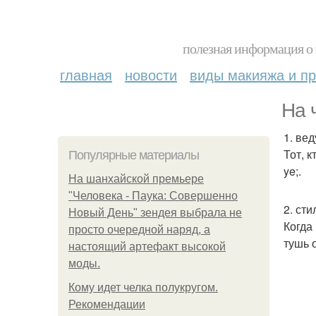
полезная информация о 
главная
новости
виды макияжа и пр
На 
1. ве
Тот, 
Популярные материалы
ye;.
На шанхайской премьере
"Человека - Паука: Совершенно
2. сти
Новый День" зендея выбрала не
Когда
просто очередной наряд, а
тушь 
настоящий артефакт высокой
моды.
Кому идет челка полукругом.
Рекомендации