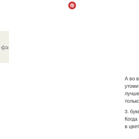
⇦
А во 
утоми
лучше
тольк
3. бук
Когда 
в цве