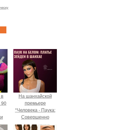
ческу
 в
На шанхайской
 90
премьере
"Человека - Паука:
ки
Совершенно
Новый День"