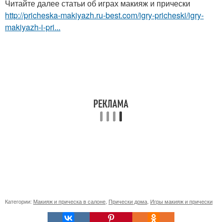
Читайте далее статьи об играх макияж и прически
http://pricheska-makiyazh.ru-best.com/igry-pricheski/igry-
makiyazh-i-pri...
Категории:
Макияж и прическа в салоне
,
Прически дома
,
Игры макияж и прически