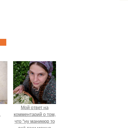
Мой ответ на
.
комментарий о том,
что "ну маникюр то
всё таки можно