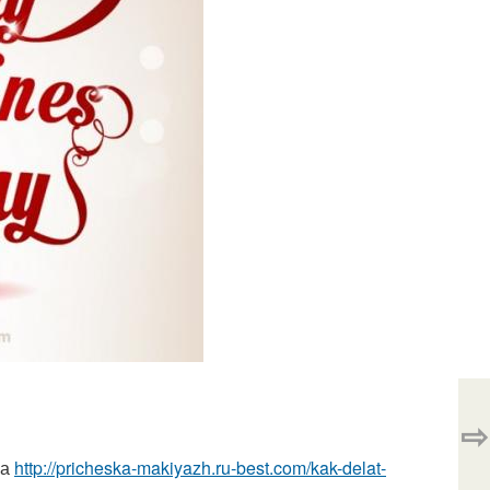
⇨
жа
http://pricheska-makiyazh.ru-best.com/kak-delat-