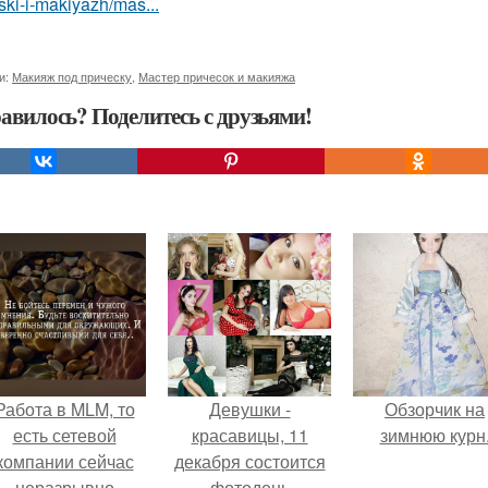
ski-i-makiyazh/mas...
и:
Макияж под прическу
,
Мастер причесок и макияжа
авилось? Поделитесь с друзьями!
Работа в MLM, то
Девушки -
Обзорчик на
есть сетевой
красавицы, 11
зимнюю курн
компании сейчас
декабря состоится
неразрывно
фотодень