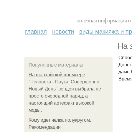
полезная информация о 
главная
новости
виды макияжа и пр
На 
Свобо
Дорог
Популярные материалы
даме 
На шанхайской премьере
Время
"Человека - Паука: Совершенно
Новый День" зендея выбрала не
просто очередной наряд, а
настоящий артефакт высокой
моды.
Кому идет челка полукругом.
Рекомендации