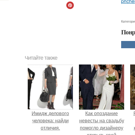
priche
Категори
Понр
Читайте также
Имидж делового
Как опоздание
человека: найди
невесты на свадьбу
отличия.
помогло дизайнеру
открыть свой