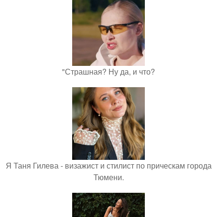
"Страшная? Ну да, и что?
Я Таня Гилева - визажист и стилист по прическам города
Тюмени.