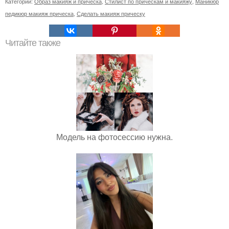
Категории:
Образ макияж и прическа
,
Стилист по прическам и макияжу
,
Маникюр
педикюр макияж прическа
,
Сделать макияж прическу
Читайте также
Модель на фотосессию нужна.