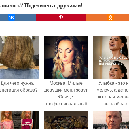
авилось? Поделитесь с друзьями!
Для чего нужна
Москва. Милые
Улыбка - это 
епетиция образа?
девушки меня зовут
мелочь, а детал
Юлия, я
которая меня
профессиональный
весь образ
визажист и стилист
человека.
по причёскам?