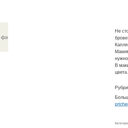
Не ст
⇦
брове
Капля
Макия
нужно
В мак
цвета.
Рубри
Больш
priche
Категори