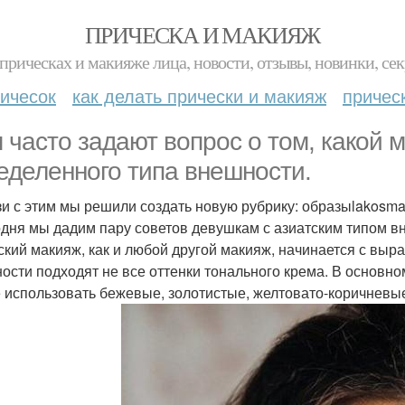
ПРИЧЕСКА И МАКИЯЖ
прическах и макияже лица, новости, отзывы, новинки, сек
ичесок
как делать прически и макияж
причес
 часто задают вопрос о том, какой 
еделенного типа внешности.
зи с этим мы решили создать новую рубрику: образыlakosm
одня мы дадим пару советов девушкам с азиатским типом в
ский макияж, как и любой другой макияж, начинается с вы
ости подходят не все оттенки тонального крема. В основном
 использовать бежевые, золотистые, желтовато-коричневые