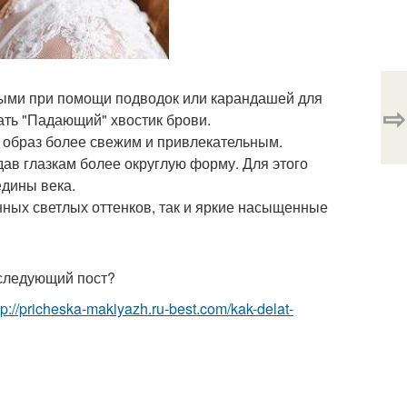
ьными при помощи подводок или карандашей для
⇨
ать "Падающий" хвостик брови.
т образ более свежим и привлекательным.
дав глазкам более округлую форму. Для этого
едины века.
нных светлых оттенков, так и яркие насыщенные
 следующий пост?
tp://pricheska-makiyazh.ru-best.com/kak-delat-