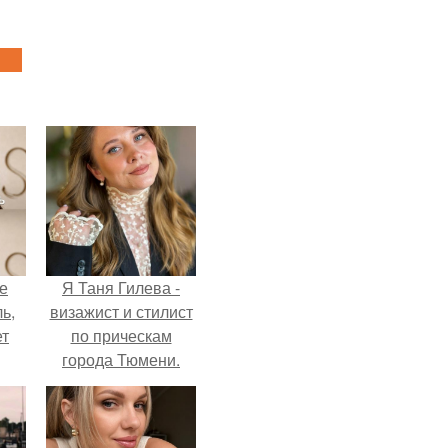
не
Я Таня Гилева -
ь,
визажист и стилист
ет
по прическам
города Тюмени.