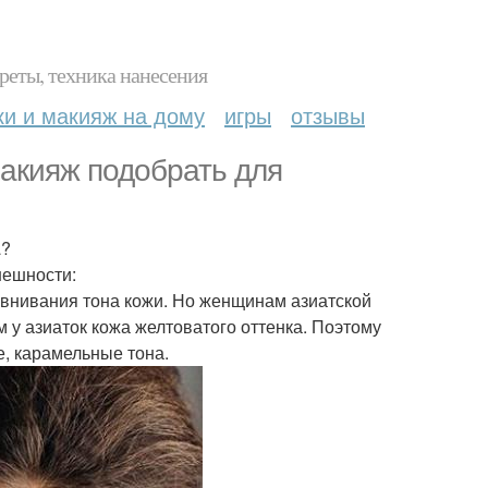
реты, техника нанесения
ки и макияж на дому
игры
отзывы
макияж подобрать для
a?
нешности:
равнивания тона кожи. Но женщинам азиатской
 у азиаток кожа желтоватого оттенка. Поэтому
, карамельные тона.