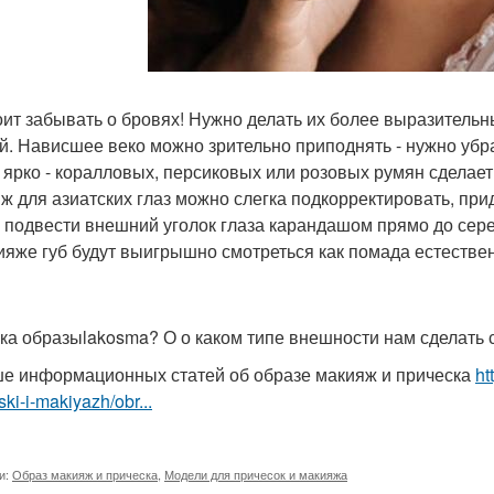
оит забывать о бровях! Нужно делать их более выразител
й. Нависшее веко можно зрительно приподнять - нужно убр
 ярко - коралловых, персиковых или розовых румян сделае
ж для азиатских глаз можно слегка подкорректировать, при
 подвести внешний уголок глаза карандашом прямо до сер
ияже губ будут выигрышно смотреться как помада естестве
ка образыlakosma? О о каком типе внешности нам сделать
е информационных статей об образе макияж и прическа
ht
ski-i-makiyazh/obr...
и:
Образ макияж и прическа
,
Модели для причесок и макияжа