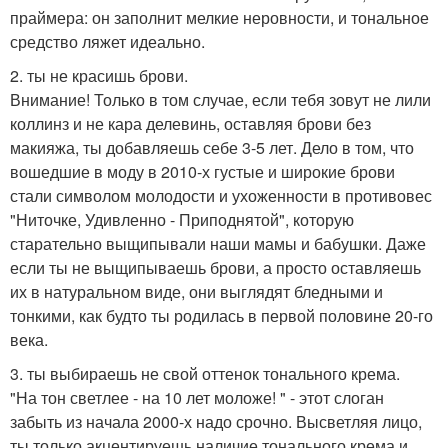
праймера: он заполнит мелкие неровности, и тональное
средство ляжет идеально.
2. ты не красишь брови.
Внимание! Только в том случае, если тебя зовут не лили
коллинз и не кара делевинь, оставляя брови без
макияжа, ты добавляешь себе 3-5 лет. Дело в том, что
вошедшие в моду в 2010-х густые и широкие брови
стали символом молодости и ухоженности в противовес
"Ниточке, Удивленно - Приподнятой", которую
старательно выщипывали наши мамы и бабушки. Даже
если ты не выщипываешь брови, а просто оставляешь
их в натуральном виде, они выглядят бледными и
тонкими, как будто ты родилась в первой половине 20-го
века.
3. ты выбираешь не свой оттенок тонального крема.
"На тон светлее - на 10 лет моложе! " - этот слоган
забыть из начала 2000-х надо срочно. Высветляя лицо,
ты только акцентируешь наличие тонального крема и