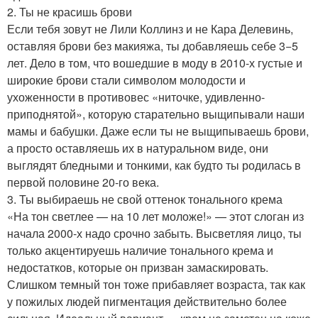
2. Ты не красишь брови
Если тебя зовут не Лили Коллинз и не Кара Делевинь,
оставляя брови без макияжа, ты добавляешь себе 3−5
лет. Дело в том, что вошедшие в моду в 2010-х густые и
широкие брови стали символом молодости и
ухоженности в противовес «ниточке, удивленно-
приподнятой», которую старательно выщипывали наши
мамы и бабушки. Даже если ты не выщипываешь брови,
а просто оставляешь их в натуральном виде, они
выглядят бледными и тонкими, как будто ты родилась в
первой половине 20-го века.
3. Ты выбираешь не свой оттенок тонального крема
«На тон светлее — на 10 лет моложе!» — этот слоган из
начала 2000-х надо срочно забыть. Высветляя лицо, ты
только акцентируешь наличие тонального крема и
недостатков, которые он призван замаскировать.
Слишком темный тон тоже прибавляет возраста, так как
у пожилых людей пигментация действительно более