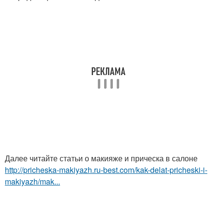
Далее читайте статьи о макияже и прическа в салоне
http://pricheska-makiyazh.ru-best.com/kak-delat-pricheski-i-
makiyazh/mak...