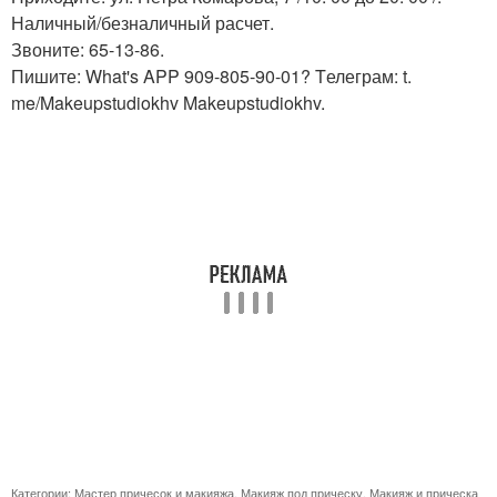
Наличный/безналичный расчет.
Звоните: 65-13-86.
Пишите: What's APP 909-805-90-01? Tелеграм: t.
me/Makeupstudiokhv Makeupstudiokhv.
Категории:
Мастер причесок и макияжа
,
Макияж под прическу
,
Макияж и прическа