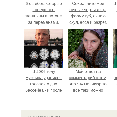
5 ошибок, которые
Сохраняйте мои
В
совершают
точные черты лица,
женщины в погоне
форму губ, линию
за переменами.
скул, носа и разрез
глаз.
В 2006 году
Мой ответ на
мужчина ударился
комментарий о том,
к
головой о дно
что "ну маникюр то
бассейна - и после
всё таки можно
этого его жизнь
было бы сделать.
изменилась самым
странным образом.
© 2026 Прическа и макияж