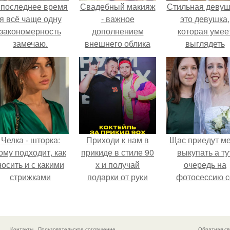
 последнее время
Свадебный макияж
Стильная девуш
я всё чаще одну
- важное
это девушка,
закономерность
дополнением
которая умее
замечаю.
внешнего облика
выглядеть
любой невесты.
привлекательн
элегантно в лю
ситуации.
Челка - шторка:
Приходи к нам в
Щас приедут м
ому подходит, как
прикиде в стиле 90
выкупать а ту
носить и с какими
х и получай
очередь на
стрижками
подарки от руки
фотосессию с
сочетать.
вверх!
мной.
Контакты
Пользовательское соглашение
Обратная св