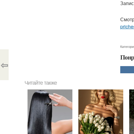
Запис
Смотр
priche
Категори
Понр
⇦
Читайте также