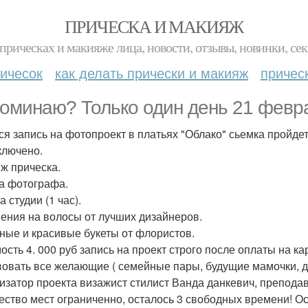
ПРИЧЕСКА И МАКИЯЖ
прическах и макияже лица, новости, отзывы, новинки, сек
ичесок
как делать прически и макияж
причес
оминаю? Только один день 21 февра
ся запись на фотопроект в платьях "Облако" сьемка пройдет
ключено.
ж прическа.
а фотографа.
 студии (1 час).
ения на волосы от лучших дизайнеров.
ные и красивые букеты от флористов.
ость 4. 000 руб запись на проект строго после оплаты на ка
вовать все желающие ( семейные пары, будущие мамочки, д
изатор проекта визажист стилист Ванда данкевич, преподава
ество мест ограниченно, осталось 3 свободных времени! Ос