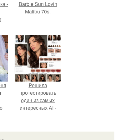
ка -
Barbie Sun Lovin
Malibu 70s.
т
о и
бои
еня
Решила
т
протестировать
один из самых
о
интересных AI -
промтов для бьюти
- анализа.
язь