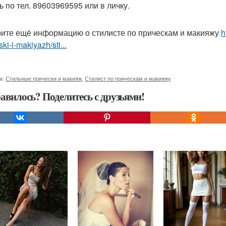
ь по тел. 89603969595 или в личку.
ите ещё информацию о стилисте по прическам и макияжу
h
ski-i-makiyazh/sti...
и:
Стильные прически и макияж
,
Стилист по прическам и макияжу
авилось? Поделитесь с друзьями!