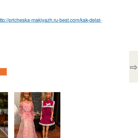
ttp://pricheska-makiyazh.ru-best.com/kak-delat-
⇨