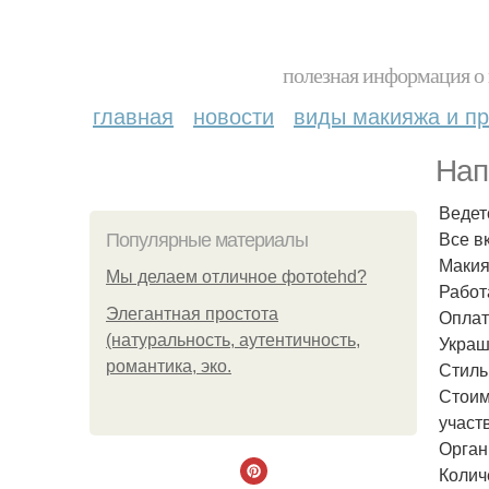
полезная информация о 
главная
новости
виды макияжа и пр
Нап
Ведет
Все в
Популярные материалы
Макия
Мы делаем отличное фотоtehd?
Работ
Элегантная простота
Оплата
(натуральность, аутентичность,
Украш
романтика, эко.
Стиль
Стоим
участ
Орган
Колич